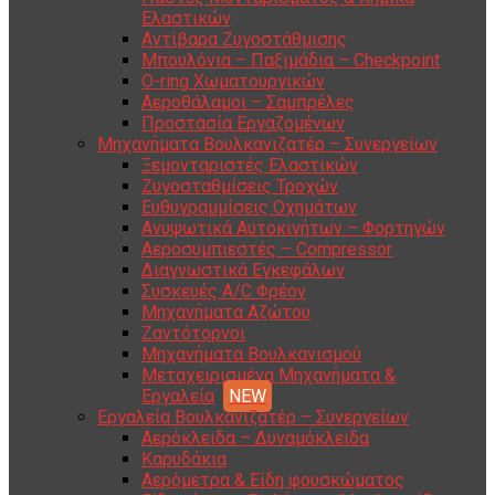
Ελαστικών
Αντίβαρα Ζυγοστάθμισης
Μπουλόνια – Παξιμάδια – Checkpoint
O-ring Χωματουργικών
Αεροθάλαμοι – Σαμπρέλες
Προστασία Εργαζομένων
Μηχανήματα Βουλκανιζατέρ – Συνεργείων
Ξεμονταριστές Ελαστικών
Ζυγοσταθμίσεις Τροχών
Ευθυγραμμίσεις Οχημάτων
Ανυψωτικά Αυτοκινήτων – Φορτηγών
Αεροσυμπιεστές – Compressor
Διαγνωστικά Εγκεφάλων
Συσκευές A/C Φρέον
Μηχανήματα Αζώτου
Ζαντότορνοι
Μηχανήματα Βουλκανισμού
Μεταχειρισμένα Μηχανήματα &
Εργαλεία
Εργαλεία Βουλκανιζατέρ – Συνεργείων
Αερόκλειδα – Δυναμόκλειδα
Καρυδάκια
Αερόμετρα & Είδη φουσκώματος