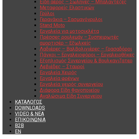
Είδη αέρος – Σωλήνες – Μπαλαντέζες
Μεταφορείς Ελαστικών
Γρύλοι
Γερανάκια – Σασμανόγρυλοι
Stand Moto
Εργαλεία για μοτοσικλέτα
Πρέσσες ρουλεμάν – Συσπειρωτές
αμορτισέρ – Εξωλκείς
Λαδιέρες – Βαλβολινιέρες – Γρασαδόροι
Πάγκοι – Εργαλειοφόροι – Εργαλειοθήκες
Εξοπλισμός Συνεργείου & Βουλκανιζατερ
Λεβιέδες – Σταυροί
Εργαλεία Χειρός
Εργαλεία φρένων
Εργαλεία χειρός συνεργείου
Διάφορα Είδη Φανοποιείου
Αναλώσιμα Είδη Συνεργείου
ΚΑΤΑΛΟΓΟΣ
DOWNLOADS
VIDEO & ΝΕΑ
ΕΠΙΚΟΙΝΩΝΙΑ
B2B
ΕΝ