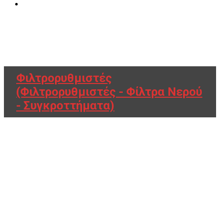
Φιλτρορυθμιστές
(Φιλτρορυθμιστές - Φίλτρα Νερού
- Συγκροττήματα)