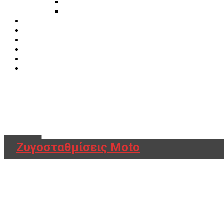
Διάφορα Είδη Φανοποιείου
Αναλώσιμα Είδη Συνεργείου
ΚΑΤΑΛΟΓΟΣ
DOWNLOADS
VIDEO & ΝΕΑ
ΕΠΙΚΟΙΝΩΝΙΑ
B2B
ΕΝ
Ζυγοσταθμίσεις Moto