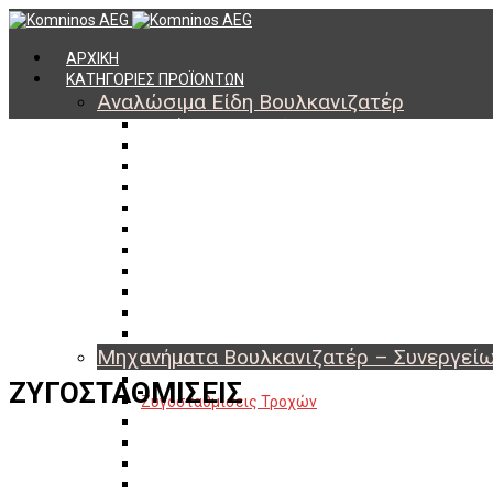
ΑΡΧΙΚΗ
ΚΑΤΗΓΟΡΙΕΣ ΠΡΟΪΟΝΤΩΝ
Αναλώσιμα Είδη Βουλκανιζατέρ
Υλικά Βουλκανισμού
Εργαλεία Βουλκανισμού
Βαλβίδες Ελαστικών
TPMS
Διαγνωστικά TPMS
Πάστες Μονταρίσματος & Χημικά Ελαστικών
Αντίβαρα Ζυγοστάθμισης
Μπουλόνια – Παξιμάδια – Checkpoint
O-ring Χωματουργικών
Αεροθάλαμοι – Σαμπρέλες
Προστασία Εργαζομένων
Μηχανήματα Βουλκανιζατέρ – Συνεργεί
Ξεμονταριστές Ελαστικών
ΖΥΓΟΣΤΑΘΜΙΣΕΙΣ
Ζυγοσταθμίσεις Τροχών
Ευθυγραμμίσεις Οχημάτων
Ανυψωτικά Αυτοκινήτων – Φορτηγών
Αεροσυμπιεστές – Compressor
Διαγνωστικά Εγκεφάλων