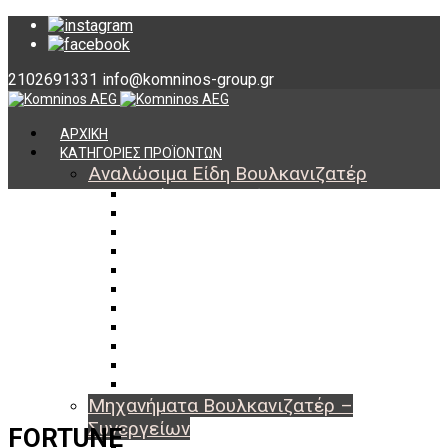
2102691331
info@komninos-group.gr
ΑΡΧΙΚΗ
ΚΑΤΗΓΟΡΙΕΣ ΠΡΟΪΟΝΤΩΝ
Αναλώσιμα Είδη Βουλκανιζατέρ
Υλικά Βουλκανισμού
Εργαλεία Βουλκανισμού
Βαλβίδες Ελαστικών
TPMS
Διαγνωστικά TPMS
Πάστες Μονταρίσματος & Χημικά Ελαστικών
Αντίβαρα Ζυγοστάθμισης
Μπουλόνια – Παξιμάδια – Checkpoint
O-ring Χωματουργικών
Αεροθάλαμοι – Σαμπρέλες
Προστασία Εργαζομένων
Μηχανήματα Βουλκανιζατέρ –
Συνεργείων
FORTUNE