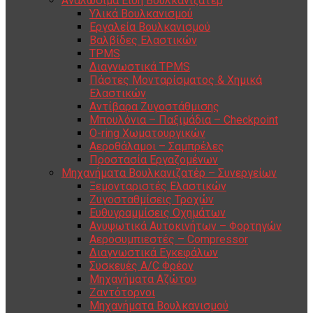
Αναλώσιμα Είδη Βουλκανιζατέρ
Υλικά Βουλκανισμού
Εργαλεία Βουλκανισμού
Βαλβίδες Ελαστικών
TPMS
Διαγνωστικά TPMS
Πάστες Μονταρίσματος & Χημικά
Ελαστικών
Αντίβαρα Ζυγοστάθμισης
Μπουλόνια – Παξιμάδια – Checkpoint
O-ring Χωματουργικών
Αεροθάλαμοι – Σαμπρέλες
Προστασία Εργαζομένων
Μηχανήματα Βουλκανιζατέρ – Συνεργείων
Ξεμονταριστές Ελαστικών
Ζυγοσταθμίσεις Τροχών
Ευθυγραμμίσεις Οχημάτων
Ανυψωτικά Αυτοκινήτων – Φορτηγών
Αεροσυμπιεστές – Compressor
Διαγνωστικά Εγκεφάλων
Συσκευές A/C Φρέον
Μηχανήματα Αζώτου
Ζαντότορνοι
Μηχανήματα Βουλκανισμού