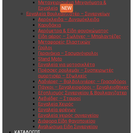
Μεταχειρισμένα Μηχανήματα &
Εργαλεία
Εργαλεία Βουλκανιζατέρ – Συνεργείων
Αερόκλειδα – Δυναμόκλειδα
Καρυδάκια
Αερόμετρα & Είδη φουσκώματος
Είδη αέρος – Σωλήνες – Μπαλαντέζες
Μεταφορείς Ελαστικών
Γρύλοι
Γερανάκια – Σασμανόγρυλοι
Stand Moto
Εργαλεία για μοτοσικλέτα
Πρέσσες ρουλεμάν – Συσπειρωτές
αμορτισέρ – Εξωλκείς
Λαδιέρες – Βαλβολινιέρες – Γρασαδόροι
Πάγκοι – Εργαλειοφόροι – Εργαλειοθήκες
Εξοπλισμός Συνεργείου & Βουλκανιζατερ
Λεβιέδες – Σταυροί
Εργαλεία Χειρός
Εργαλεία φρένων
Εργαλεία χειρός συνεργείου
Διάφορα Είδη Φανοποιείου
Αναλώσιμα Είδη Συνεργείου
ΚΑΤΑΛΟΓΟΣ