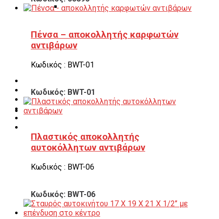
Πάγκοι – Εργαλειοφόροι – Εργαλειοθήκες
Εξοπλισμός Συνεργείου & Βουλκανιζατερ
Λεβιέδες – Σταυροί
Πένσα – αποκολλητής καρφωτών
Εργαλεία Χειρός
αντιβάρων
Εργαλεία φρένων
Εργαλεία χειρός συνεργείου
Διάφορα Είδη Φανοποιείου
Κωδικός : BWT-01
Αναλώσιμα Είδη Συνεργείου
ΚΑΤΑΛΟΓΟΣ
DOWNLOADS
Κωδικός: BWT-01
VIDEO & ΝΕΑ
ΕΠΙΚΟΙΝΩΝΙΑ
B2B
ΕΝ
Πλαστικός αποκολλητής
αυτοκόλλητων αντιβάρων
Κωδικός : BWT-06
Κωδικός: BWT-06