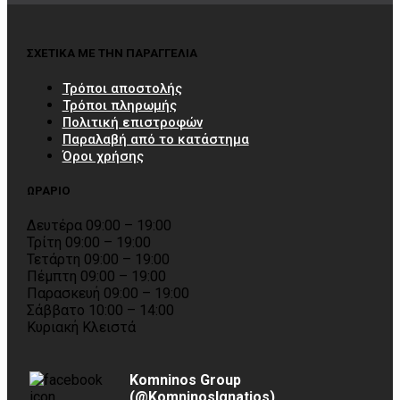
ΣΧΕΤΙΚΑ ΜΕ ΤΗΝ ΠΑΡΑΓΓΕΛΙΑ
Τρόποι αποστολής
Τρόποι πληρωμής
Πολιτική επιστροφών
Παραλαβή από το κατάστημα
Όροι χρήσης
ΩΡΑΡΙΟ
Δευτέρα 09:00 – 19:00
Τρίτη 09:00 – 19:00
Τετάρτη 09:00 – 19:00
Πέμπτη 09:00 – 19:00
Παρασκευή 09:00 – 19:00
Σάββατο 10:00 – 14:00
Κυριακή Κλειστά
Komninos Group
(@KomninosIgnatios)