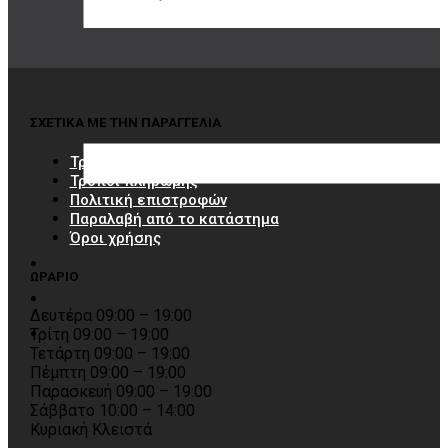
Εμπιστέψου μας!
ΣΧΕΤΙΚΑ ΜΕ ΤΗΝ ΠΑΡΑΓΓΕΛΙΑ
Τρόποι αποστολής
Τρόποι πληρωμής
Πολιτική επιστροφών
Παραλαβή από το κατάστημα
Όροι χρήσης
ΩΡΑΡΙΟ
Δευτέρα 09:00 – 19:00
Τρίτη 09:00 – 19:00
Τετάρτη 09:00 – 19:00
Πέμπτη 09:00 – 19:00
Παρασκευή 09:00 – 19:00
Σάββατο 10:00 – 14:00
Κυριακή Κλειστά