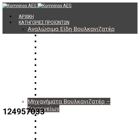
ΑΡΧΙΚΗ
ΚΑΤΗΓΟΡΙΕΣ ΠΡΟΪΟΝΤΩΝ
Αναλώσιμα Είδη Βουλκανιζατέρ
Υλικά Βουλκανισμού
Εργαλεία Βουλκανισμού
Βαλβίδες Ελαστικών
TPMS
Διαγνωστικά TPMS
Πάστες Μονταρίσματος & Χημικά Ελαστικών
Αντίβαρα Ζυγοστάθμισης
Μπουλόνια – Παξιμάδια – Checkpoint
O-ring Χωματουργικών
Αεροθάλαμοι – Σαμπρέλες
Προστασία Εργαζομένων
Μηχανήματα Βουλκανιζατέρ –
Συνεργείων
124957033
Ξεμονταριστές Ελαστικών
Ζυγοσταθμίσεις Τροχών
Ευθυγραμμίσεις Οχημάτων
Ανυψωτικά Αυτοκινήτων – Φορτηγών
Αεροσυμπιεστές – Compressor