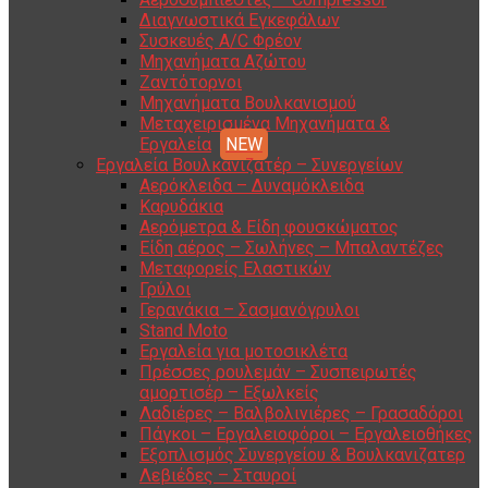
Διαγνωστικά Εγκεφάλων
Συσκευές A/C Φρέον
Μηχανήματα Αζώτου
Ζαντότορνοι
Μηχανήματα Βουλκανισμού
Μεταχειρισμένα Μηχανήματα &
Εργαλεία
Εργαλεία Βουλκανιζατέρ – Συνεργείων
Αερόκλειδα – Δυναμόκλειδα
Καρυδάκια
Αερόμετρα & Είδη φουσκώματος
Είδη αέρος – Σωλήνες – Μπαλαντέζες
Μεταφορείς Ελαστικών
Γρύλοι
Γερανάκια – Σασμανόγρυλοι
Stand Moto
Εργαλεία για μοτοσικλέτα
Πρέσσες ρουλεμάν – Συσπειρωτές
αμορτισέρ – Εξωλκείς
Λαδιέρες – Βαλβολινιέρες – Γρασαδόροι
Πάγκοι – Εργαλειοφόροι – Εργαλειοθήκες
Εξοπλισμός Συνεργείου & Βουλκανιζατερ
Λεβιέδες – Σταυροί