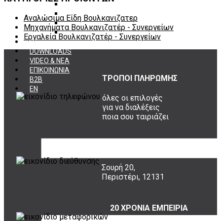
Εργαλεία φρένων
Εργαλεία χειρός συνεργείου
Αναλώσιμα Είδη Βουλκανιζατερ
Διάφορα Είδη Φανοποιείου
Μηχανήματα Βουλκανιζατέρ - Συνεργείων
Αναλώσιμα Είδη Συνεργείου
Εργαλεία Βουλκανιζατέρ - Συνεργείων
ΚΑΤΑΛΟΓΟΣ
DOWNLOADS
VIDEO & ΝΕΑ
ΕΠΙΚΟΙΝΩΝΙΑ
ΤΡΟΠΟΙ ΠΛΗΡΩΜΗΣ
B2B
ΕΝ
όλες οι επιλογές
για να διαλέξεις
ποια σου ταιριάζει
ΠΟΥ ΕΙΜΑΣΤΕ
Σουρή 20,
Περιστέρι, 12131
20 ΧΡΟΝΙΑ ΕΜΠΕΙΡΙΑ