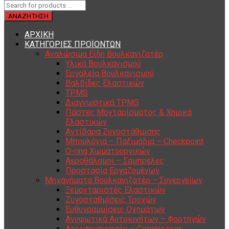
ΑΡΧΙΚΗ
ΚΑΤΗΓΟΡΙΕΣ ΠΡΟΪΟΝΤΩΝ
Αναλώσιμα Είδη Βουλκανιζατέρ
Υλικά Βουλκανισμού
Εργαλεία Βουλκανισμού
Βαλβίδες Ελαστικών
TPMS
Διαγνωστικά TPMS
Πάστες Μονταρίσματος & Χημικά
Ελαστικών
Αντίβαρα Ζυγοστάθμισης
Μπουλόνια – Παξιμάδια – Checkpoint
O-ring Χωματουργικών
Αεροθάλαμοι – Σαμπρέλες
Προστασία Εργαζομένων
Μηχανήματα Βουλκανιζατέρ – Συνεργείων
Ξεμονταριστές Ελαστικών
Ζυγοσταθμίσεις Τροχών
Ευθυγραμμίσεις Οχημάτων
Ανυψωτικά Αυτοκινήτων – Φορτηγών
Αεροσυμπιεστές – Compressor