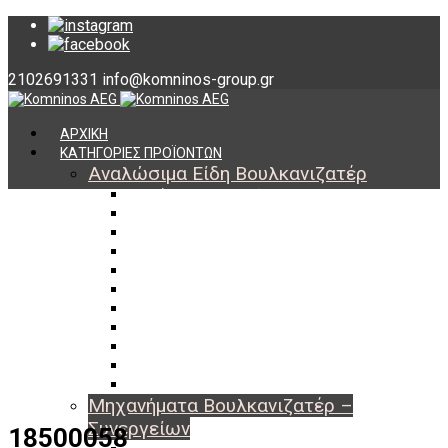
2102691331
info@komninos-group.gr
ΑΡΧΙΚΗ
ΚΑΤΗΓΟΡΙΕΣ ΠΡΟΪΟΝΤΩΝ
Αναλώσιμα Είδη Βουλκανιζατέρ
Υλικά Βουλκανισμού
Εργαλεία Βουλκανισμού
Βαλβίδες Ελαστικών
TPMS
Διαγνωστικά TPMS
Πάστες Μονταρίσματος & Χημικά Ελαστικών
Αντίβαρα Ζυγοστάθμισης
Μπουλόνια – Παξιμάδια – Checkpoint
O-ring Χωματουργικών
Αεροθάλαμοι – Σαμπρέλες
Προστασία Εργαζομένων
Μηχανήματα Βουλκανιζατέρ –
Συνεργείων
18500058