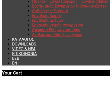
Πάγκοι – Εργαλειοφόροι – Εργαλειοθήκες
Εξοπλισμός Συνεργείου & Βουλκανιζατερ
Λεβιέδες – Σταυροί
Εργαλεία Χειρός
Εργαλεία φρένων
Εργαλεία χειρός συνεργείου
Διάφορα Είδη Φανοποιείου
Αναλώσιμα Είδη Συνεργείου
ΚΑΤΑΛΟΓΟΣ
DOWNLOADS
VIDEO & ΝΕΑ
ΕΠΙΚΟΙΝΩΝΙΑ
B2B
ΕΝ
Your Cart