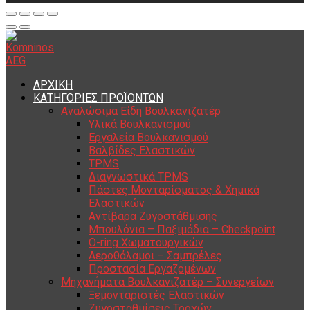
ΑΡΧΙΚΗ
ΚΑΤΗΓΟΡΙΕΣ ΠΡΟΪΟΝΤΩΝ
Αναλώσιμα Είδη Βουλκανιζατέρ
Υλικά Βουλκανισμού
Εργαλεία Βουλκανισμού
Βαλβίδες Ελαστικών
TPMS
Διαγνωστικά TPMS
Πάστες Μονταρίσματος & Χημικά
Ελαστικών
Αντίβαρα Ζυγοστάθμισης
Μπουλόνια – Παξιμάδια – Checkpoint
O-ring Χωματουργικών
Αεροθάλαμοι – Σαμπρέλες
Προστασία Εργαζομένων
Μηχανήματα Βουλκανιζατέρ – Συνεργείων
Ξεμονταριστές Ελαστικών
Ζυγοσταθμίσεις Τροχών