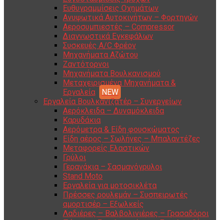
Ευθυγραμμίσεις Οχημάτων
Ανυψωτικά Αυτοκινήτων – Φορτηγών
Αεροσυμπιεστές – Compressor
Διαγνωστικά Εγκεφάλων
Συσκευές A/C Φρέον
Μηχανήματα Αζώτου
Ζαντότορνοι
Μηχανήματα Βουλκανισμού
Μεταχειρισμένα Μηχανήματα &
Εργαλεία
Εργαλεία Βουλκανιζατέρ – Συνεργείων
Αερόκλειδα – Δυναμόκλειδα
Καρυδάκια
Αερόμετρα & Είδη φουσκώματος
Είδη αέρος – Σωλήνες – Μπαλαντέζες
Μεταφορείς Ελαστικών
Γρύλοι
Γερανάκια – Σασμανόγρυλοι
Stand Moto
Εργαλεία για μοτοσικλέτα
Πρέσσες ρουλεμάν – Συσπειρωτές
αμορτισέρ – Εξωλκείς
Λαδιέρες – Βαλβολινιέρες – Γρασαδόροι