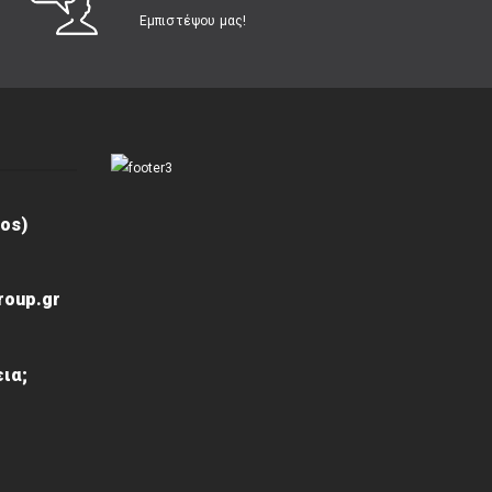
Εμπιστέψου μας!
os)
roup.gr
ια;
ς