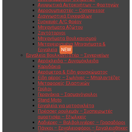
Ανυψωτικά Αυτοκινήτων – Φορτηγών
Αεροσυμπιεστές – Compressor
Διαγνωστικά Εγκεφάλων
Συσκευές A/C Φρέον
Μηχανήματα Αζώτου
Ζαντότορνοι
Μηχανήματα Βουλκανισμού
Μεταχειρισμένα Μηχανήματα &
Εργαλεία
Εργαλεία Βουλκανιζατέρ – Συνεργείων
Αερόκλειδα – Δυναμόκλειδα
Καρυδάκια
Αερόμετρα & Είδη φουσκώματος
Είδη αέρος – Σωλήνες – Μπαλαντέζες
Μεταφορείς Ελαστικών
Γρύλοι
Γερανάκια – Σασμανόγρυλοι
Stand Moto
Εργαλεία για μοτοσικλέτα
Πρέσσες ρουλεμάν – Συσπειρωτές
αμορτισέρ – Εξωλκείς
Λαδιέρες – Βαλβολινιέρες – Γρασαδόροι
Πάγκοι – Εργαλειοφόροι – Εργαλειοθήκες