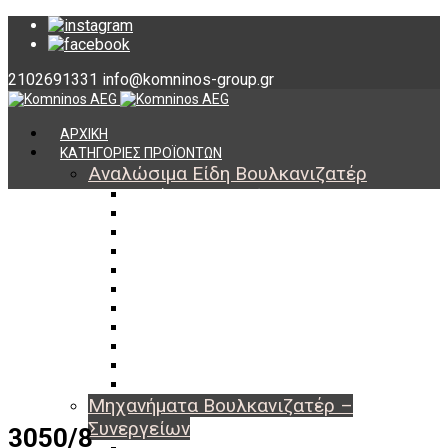
2102691331
info@komninos-group.gr
ΑΡΧΙΚΗ
ΚΑΤΗΓΟΡΙΕΣ ΠΡΟΪΟΝΤΩΝ
Αναλώσιμα Είδη Βουλκανιζατέρ
Υλικά Βουλκανισμού
Εργαλεία Βουλκανισμού
Βαλβίδες Ελαστικών
TPMS
Διαγνωστικά TPMS
Πάστες Μονταρίσματος & Χημικά Ελαστικών
Αντίβαρα Ζυγοστάθμισης
Μπουλόνια – Παξιμάδια – Checkpoint
O-ring Χωματουργικών
Αεροθάλαμοι – Σαμπρέλες
Προστασία Εργαζομένων
Μηχανήματα Βουλκανιζατέρ –
Συνεργείων
3050/8