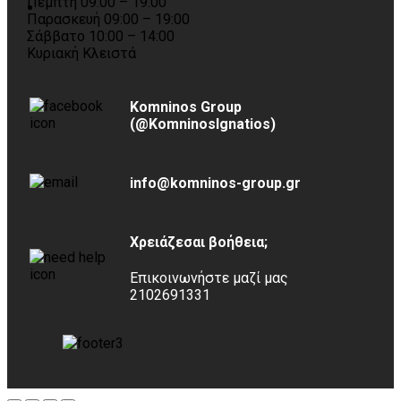
Πέμπτη 09:00 – 19:00
Παρασκευή 09:00 – 19:00
Σάββατο 10:00 – 14:00
Κυριακή Κλειστά
Komninos Group
(@KomninosIgnatios)
info@komninos-group.gr
Χρειάζεσαι βοήθεια;
Επικοινωνήστε μαζί μας
2102691331