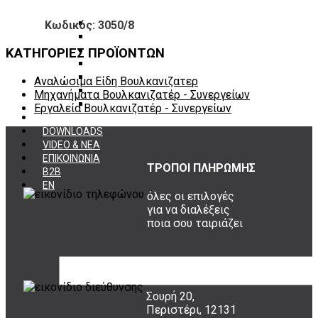
Πάγκοι – Εργαλειοφόροι – Εργαλειοθήκες
Εξοπλισμός Συνεργείου & Βουλκανιζατερ
Κωδικός: 3050/8
Λεβιέδες – Σταυροί
Εργαλεία Χειρός
ΚΑΤΗΓΟΡΙΕΣ ΠΡΟΪΟΝΤΩΝ
Εργαλεία φρένων
Εργαλεία χειρός συνεργείου
Αναλώσιμα Είδη Βουλκανιζατερ
Διάφορα Είδη Φανοποιείου
Μηχανήματα Βουλκανιζατέρ - Συνεργείων
Αναλώσιμα Είδη Συνεργείου
Εργαλεία Βουλκανιζατέρ - Συνεργείων
ΚΑΤΑΛΟΓΟΣ
DOWNLOADS
VIDEO & ΝΕΑ
ΕΠΙΚΟΙΝΩΝΙΑ
ΤΡΟΠΟΙ ΠΛΗΡΩΜΗΣ
B2B
ΕΝ
όλες οι επιλογές
για να διαλέξεις
ποια σου ταιριάζει
ΠΟΥ ΕΙΜΑΣΤΕ
Σουρή 20,
Περιστέρι, 12131