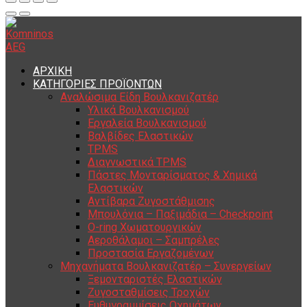
ΑΡΧΙΚΗ
ΚΑΤΗΓΟΡΙΕΣ ΠΡΟΪΟΝΤΩΝ
Αναλώσιμα Είδη Βουλκανιζατέρ
Υλικά Βουλκανισμού
Εργαλεία Βουλκανισμού
Βαλβίδες Ελαστικών
TPMS
Διαγνωστικά TPMS
Πάστες Μονταρίσματος & Χημικά
Ελαστικών
Αντίβαρα Ζυγοστάθμισης
Μπουλόνια – Παξιμάδια – Checkpoint
O-ring Χωματουργικών
Αεροθάλαμοι – Σαμπρέλες
Προστασία Εργαζομένων
Μηχανήματα Βουλκανιζατέρ – Συνεργείων
Ξεμονταριστές Ελαστικών
Ζυγοσταθμίσεις Τροχών
Ευθυγραμμίσεις Οχημάτων