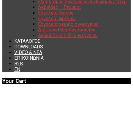
Εξοπλισμός Συνεργείου & Βουλκανιζατερ
Λεβιέδες – Σταυροί
Εργαλεία Χειρός
Εργαλεία φρένων
Εργαλεία χειρός συνεργείου
Διάφορα Είδη Φανοποιείου
Αναλώσιμα Είδη Συνεργείου
ΚΑΤΑΛΟΓΟΣ
DOWNLOADS
VIDEO & ΝΕΑ
ΕΠΙΚΟΙΝΩΝΙΑ
B2B
ΕΝ
Your Cart