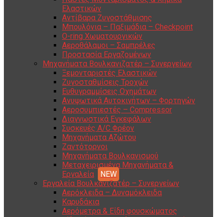
Ελαστικών
Αντίβαρα Ζυγοστάθμισης
Μπουλόνια – Παξιμάδια – Checkpoint
O-ring Χωματουργικών
Αεροθάλαμοι – Σαμπρέλες
Προστασία Εργαζομένων
Μηχανήματα Βουλκανιζατέρ – Συνεργείων
Ξεμονταριστές Ελαστικών
Ζυγοσταθμίσεις Τροχών
Ευθυγραμμίσεις Οχημάτων
Ανυψωτικά Αυτοκινήτων – Φορτηγών
Αεροσυμπιεστές – Compressor
Διαγνωστικά Εγκεφάλων
Συσκευές A/C Φρέον
Μηχανήματα Αζώτου
Ζαντότορνοι
Μηχανήματα Βουλκανισμού
Μεταχειρισμένα Μηχανήματα &
Εργαλεία
Εργαλεία Βουλκανιζατέρ – Συνεργείων
Αερόκλειδα – Δυναμόκλειδα
Καρυδάκια
Αερόμετρα & Είδη φουσκώματος