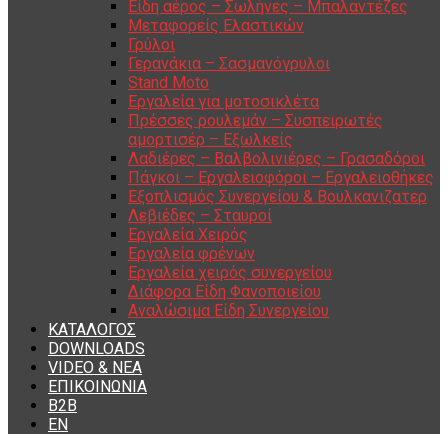
Είδη αέρος – Σωλήνες – Μπαλαντέζες
Μεταφορείς Ελαστικών
Γρύλοι
Γερανάκια – Σασμανόγρυλοι
Stand Moto
Εργαλεία για μοτοσικλέτα
Πρέσσες ρουλεμάν – Συσπειρωτές
αμορτισέρ – Εξωλκείς
Λαδιέρες – Βαλβολινιέρες – Γρασαδόροι
Πάγκοι – Εργαλειοφόροι – Εργαλειοθήκες
Εξοπλισμός Συνεργείου & Βουλκανιζατερ
Λεβιέδες – Σταυροί
Εργαλεία Χειρός
Εργαλεία φρένων
Εργαλεία χειρός συνεργείου
Διάφορα Είδη Φανοποιείου
Αναλώσιμα Είδη Συνεργείου
ΚΑΤΑΛΟΓΟΣ
DOWNLOADS
VIDEO & ΝΕΑ
ΕΠΙΚΟΙΝΩΝΙΑ
B2B
ΕΝ