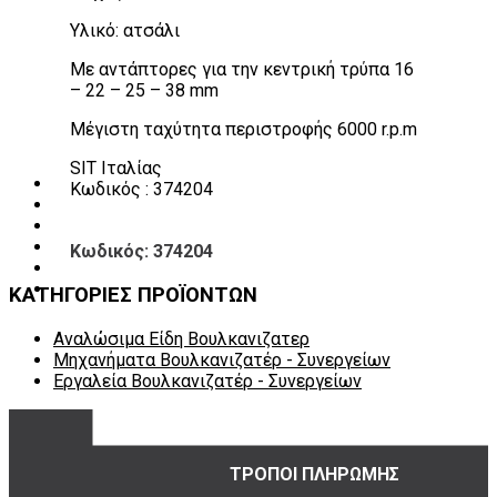
Πάγκοι – Εργαλειοφόροι – Εργαλειοθήκες
Υλικό: ατσάλι
Εξοπλισμός Συνεργείου & Βουλκανιζατερ
Λεβιέδες – Σταυροί
Με αντάπτορες για την κεντρική τρύπα 16
Εργαλεία Χειρός
– 22 – 25 – 38 mm
Εργαλεία φρένων
Εργαλεία χειρός συνεργείου
Μέγιστη ταχύτητα περιστροφής 6000 r.p.m
Διάφορα Είδη Φανοποιείου
Αναλώσιμα Είδη Συνεργείου
SIT Ιταλίας
ΚΑΤΑΛΟΓΟΣ
Κωδικός : 374204
DOWNLOADS
VIDEO & ΝΕΑ
ΕΠΙΚΟΙΝΩΝΙΑ
Κωδικός: 374204
B2B
ΕΝ
ΚΑΤΗΓΟΡΙΕΣ ΠΡΟΪΟΝΤΩΝ
Αναλώσιμα Είδη Βουλκανιζατερ
Μηχανήματα Βουλκανιζατέρ - Συνεργείων
Εργαλεία Βουλκανιζατέρ - Συνεργείων
ΤΡΟΠΟΙ ΠΛΗΡΩΜΗΣ