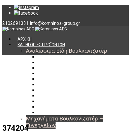
2102691331
info@komninos-group.gr
ΑΡΧΙΚΗ
ΚΑΤΗΓΟΡΙΕΣ ΠΡΟΪΟΝΤΩΝ
Αναλώσιμα Είδη Βουλκανιζατέρ
Υλικά Βουλκανισμού
Εργαλεία Βουλκανισμού
Βαλβίδες Ελαστικών
TPMS
Διαγνωστικά TPMS
Πάστες Μονταρίσματος & Χημικά Ελαστικών
Αντίβαρα Ζυγοστάθμισης
Μπουλόνια – Παξιμάδια – Checkpoint
O-ring Χωματουργικών
Αεροθάλαμοι – Σαμπρέλες
Προστασία Εργαζομένων
Μηχανήματα Βουλκανιζατέρ –
Συνεργείων
374204