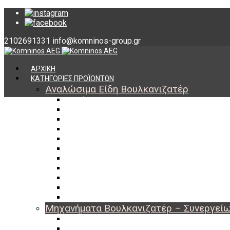
2102691331
info@komninos-group.gr
ΑΡΧΙΚΗ
ΚΑΤΗΓΟΡΙΕΣ ΠΡΟΪΟΝΤΩΝ
Αναλώσιμα Είδη Βουλκανιζατέρ
Υλικά Βουλκανισμού
Εργαλεία Βουλκανισμού
Βαλβίδες Ελαστικών
TPMS
Διαγνωστικά TPMS
Πάστες Μονταρίσματος & Χημικά Ελαστικών
Αντίβαρα Ζυγοστάθμισης
Μπουλόνια – Παξιμάδια – Checkpoint
O-ring Χωματουργικών
Αεροθάλαμοι – Σαμπρέλες
Προστασία Εργαζομένων
Μηχανήματα Βουλκανιζατέρ – Συνεργεί
Ξεμονταριστές Ελαστικών
Ζυγοσταθμίσεις Τροχών