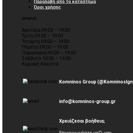
Παραλαβή από το κατάστημα
Όροι χρήσης
ΩΡΑΡΙΟ
Δευτέρα 09:00 – 19:00
Τρίτη 09:00 – 19:00
Τετάρτη 09:00 – 19:00
Πέμπτη 09:00 – 19:00
Παρασκευή 09:00 – 19:00
Σάββατο 10:00 – 14:00
Κυριακή Κλειστά
Komninos Group (@KomninosIgn
info@komninos-group.gr
Χρειάζεσαι βοήθεια;
Επικοινωνήστε μαζί μας