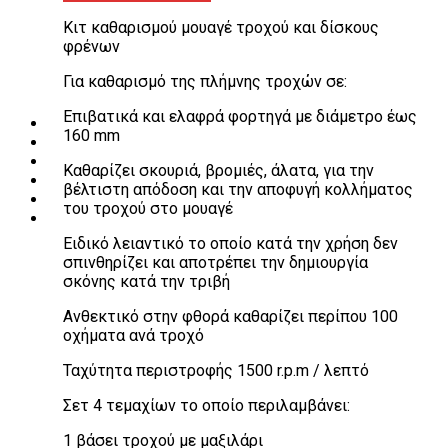
Λεβιέδες – Σταυροί
Κιτ καθαρισμού μουαγέ τροχού και δίσκους
Εργαλεία Χειρός
φρένων
Εργαλεία φρένων
Εργαλεία χειρός συνεργείου
Για καθαρισμό της πλήμνης τροχών σε:
Διάφορα Είδη Φανοποιείου
Αναλώσιμα Είδη Συνεργείου
Επιβατικά και ελαφρά φορτηγά με διάμετρο έως
ΚΑΤΑΛΟΓΟΣ
160 mm
DOWNLOADS
VIDEO & ΝΕΑ
Καθαρίζει σκουριά, βρομιές, άλατα, για την
ΕΠΙΚΟΙΝΩΝΙΑ
βέλτιστη απόδοση και την αποφυγή κολλήματος
B2B
του τροχού στο μουαγέ
ΕΝ
Ειδικό λειαντικό το οποίο κατά την χρήση δεν
σπινθηρίζει και αποτρέπει την δημιουργία
σκόνης κατά την τριβή
Ανθεκτικό στην φθορά καθαρίζει περίπου 100
οχήματα ανά τροχό
Ταχύτητα περιστροφής 1500 r.p.m / λεπτό
Σετ 4 τεμαχίων το οποίο περιλαμβάνει:
1 βάσει τροχού με μαξιλάρι