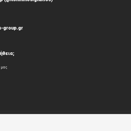
-group.gr
ήθεια;
 μας