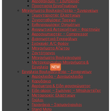
Αεροθάλαμοι – Σαμπρέλες
Προστασία Εργαζομένων
Μηχανήματα Βουλκανιζατέρ – Συνεργείων
Ξεμονταριστές Ελαστικών
Ζυγοσταθμίσεις Τροχών
Ευθυγραμμίσεις Οχημάτων
Ανυψωτικά Αυτοκινήτων – Φορτηγών
Αεροσυμπιεστές – Compressor
Διαγνωστικά Εγκεφάλων
Συσκευές A/C Φρέον
Μηχανήματα Αζώτου
Ζαντότορνοι
Μηχανήματα Βουλκανισμού
Μεταχειρισμένα Μηχανήματα &
Εργαλεία
Εργαλεία Βουλκανιζατέρ – Συνεργείων
Αερόκλειδα – Δυναμόκλειδα
Καρυδάκια
Αερόμετρα & Είδη φουσκώματος
Είδη αέρος – Σωλήνες – Μπαλαντέζες
Μεταφορείς Ελαστικών
Γρύλοι
Γερανάκια – Σασμανόγρυλοι
Stand Moto