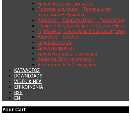
Εργαλεία για μοτοσικλέτα
Πρέσσες ρουλεμάν – Συσπειρωτές
αμορτισέρ – Εξωλκείς
Λαδιέρες – Βαλβολινιέρες – Γρασαδόροι
Πάγκοι – Εργαλειοφόροι – Εργαλειοθήκες
Εξοπλισμός Συνεργείου & Βουλκανιζατερ
Λεβιέδες – Σταυροί
Εργαλεία Χειρός
Εργαλεία φρένων
Εργαλεία χειρός συνεργείου
Διάφορα Είδη Φανοποιείου
Αναλώσιμα Είδη Συνεργείου
ΚΑΤΑΛΟΓΟΣ
DOWNLOADS
VIDEO & ΝΕΑ
ΕΠΙΚΟΙΝΩΝΙΑ
B2B
ΕΝ
Your Cart