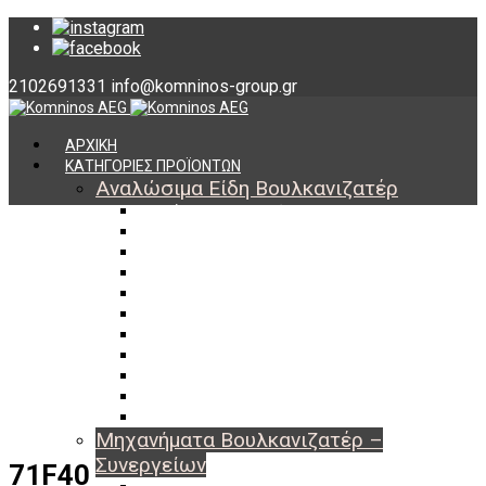
2102691331
info@komninos-group.gr
ΑΡΧΙΚΗ
ΚΑΤΗΓΟΡΙΕΣ ΠΡΟΪΟΝΤΩΝ
Αναλώσιμα Είδη Βουλκανιζατέρ
Υλικά Βουλκανισμού
Εργαλεία Βουλκανισμού
Βαλβίδες Ελαστικών
TPMS
Διαγνωστικά TPMS
Πάστες Μονταρίσματος & Χημικά Ελαστικών
Αντίβαρα Ζυγοστάθμισης
Μπουλόνια – Παξιμάδια – Checkpoint
O-ring Χωματουργικών
Αεροθάλαμοι – Σαμπρέλες
Προστασία Εργαζομένων
Μηχανήματα Βουλκανιζατέρ –
Συνεργείων
71F40