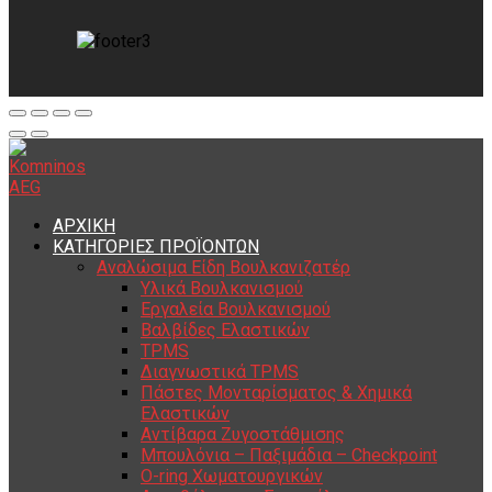
ΑΡΧΙΚΗ
ΚΑΤΗΓΟΡΙΕΣ ΠΡΟΪΟΝΤΩΝ
Αναλώσιμα Είδη Βουλκανιζατέρ
Υλικά Βουλκανισμού
Εργαλεία Βουλκανισμού
Βαλβίδες Ελαστικών
TPMS
Διαγνωστικά TPMS
Πάστες Μονταρίσματος & Χημικά
Ελαστικών
Αντίβαρα Ζυγοστάθμισης
Μπουλόνια – Παξιμάδια – Checkpoint
O-ring Χωματουργικών