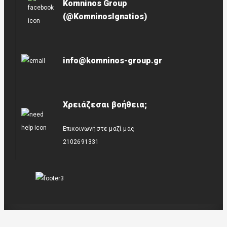
Komninos Group
(@KomninosIgnatios)
info@komninos-group.gr
Χρειάζεσαι βοήθεια;
Επικοινωνήστε μαζί μας
2102691331