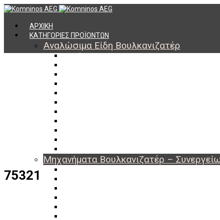
ΑΡΧΙΚΗ
ΚΑΤΗΓΟΡΙΕΣ ΠΡΟΪΟΝΤΩΝ
Αναλώσιμα Είδη Βουλκανιζατέρ
Υλικά Βουλκανισμού
Εργαλεία Βουλκανισμού
Βαλβίδες Ελαστικών
TPMS
Διαγνωστικά TPMS
Πάστες Μονταρίσματος & Χημικά Ελαστικών
Αντίβαρα Ζυγοστάθμισης
Μπουλόνια – Παξιμάδια – Checkpoint
O-ring Χωματουργικών
Αεροθάλαμοι – Σαμπρέλες
Προστασία Εργαζομένων
Μηχανήματα Βουλκανιζατέρ – Συνεργεί
Ξεμονταριστές Ελαστικών
75321
Ζυγοσταθμίσεις Τροχών
Ευθυγραμμίσεις Οχημάτων
Ανυψωτικά Αυτοκινήτων – Φορτηγών
Αεροσυμπιεστές – Compressor
Διαγνωστικά Εγκεφάλων