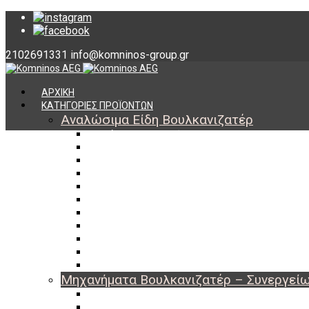
2102691331
info@komninos-group.gr
ΑΡΧΙΚΗ
ΚΑΤΗΓΟΡΙΕΣ ΠΡΟΪΟΝΤΩΝ
Αναλώσιμα Είδη Βουλκανιζατέρ
Υλικά Βουλκανισμού
Εργαλεία Βουλκανισμού
Βαλβίδες Ελαστικών
TPMS
Διαγνωστικά TPMS
Πάστες Μονταρίσματος & Χημικά Ελαστικών
Αντίβαρα Ζυγοστάθμισης
Μπουλόνια – Παξιμάδια – Checkpoint
O-ring Χωματουργικών
Αεροθάλαμοι – Σαμπρέλες
Προστασία Εργαζομένων
Μηχανήματα Βουλκανιζατέρ – Συνεργεί
Ξεμονταριστές Ελαστικών
Ζυγοσταθμίσεις Τροχών