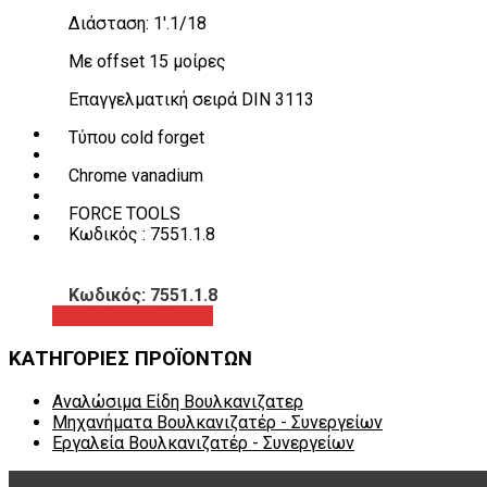
Λεβιέδες – Σταυροί
Διάσταση: 1′.1/18
Εργαλεία Χειρός
Εργαλεία φρένων
Με offset 15 μοίρες
Εργαλεία χειρός συνεργείου
Διάφορα Είδη Φανοποιείου
Επαγγελματική σειρά DIN 3113
Αναλώσιμα Είδη Συνεργείου
ΚΑΤΑΛΟΓΟΣ
Τύπου cold forget
DOWNLOADS
Chrome vanadium
VIDEO & ΝΕΑ
ΕΠΙΚΟΙΝΩΝΙΑ
FORCE TOOLS
B2B
Κωδικός : 7551.1.8
ΕΝ
Κωδικός: 7551.1.8
Προβολή προϊόντος
ΚΑΤΗΓΟΡΙΕΣ ΠΡΟΪΟΝΤΩΝ
Αναλώσιμα Είδη Βουλκανιζατερ
Μηχανήματα Βουλκανιζατέρ - Συνεργείων
Εργαλεία Βουλκανιζατέρ - Συνεργείων