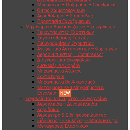
Μπουλόνια – Παξιμάδια – Checkpoint
O-ring Χωματουργικών
Αεροθάλαμοι – Σαμπρέλες
Προστασία Εργαζομένων
Μηχανήματα Βουλκανιζατέρ – Συνεργείων
Ξεμονταριστές Ελαστικών
Ζυγοσταθμίσεις Τροχών
Ευθυγραμμίσεις Οχημάτων
Ανυψωτικά Αυτοκινήτων – Φορτηγών
Αεροσυμπιεστές – Compressor
Διαγνωστικά Εγκεφάλων
Συσκευές A/C Φρέον
Μηχανήματα Αζώτου
Ζαντότορνοι
Μηχανήματα Βουλκανισμού
Μεταχειρισμένα Μηχανήματα &
Εργαλεία
Εργαλεία Βουλκανιζατέρ – Συνεργείων
Αερόκλειδα – Δυναμόκλειδα
Καρυδάκια
Αερόμετρα & Είδη φουσκώματος
Είδη αέρος – Σωλήνες – Μπαλαντέζες
Μεταφορείς Ελαστικών