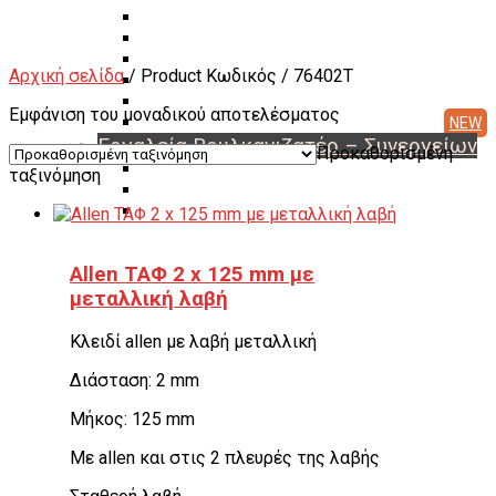
Διαγνωστικά Εγκεφάλων
Συσκευές A/C Φρέον
Μηχανήματα Αζώτου
Αρχική σελίδα
/ Product Κωδικός / 76402T
Ζαντότορνοι
Μηχανήματα Βουλκανισμού
Εμφάνιση του μοναδικού αποτελέσματος
Μεταχειρισμένα Μηχανήματα & Εργαλεία
Εργαλεία Βουλκανιζατέρ – Συνεργείων
Προκαθορισμένη
Αερόκλειδα – Δυναμόκλειδα
ταξινόμηση
Καρυδάκια
Αερόμετρα & Είδη φουσκώματος
Είδη αέρος – Σωλήνες – Μπαλαντέζες
Μεταφορείς Ελαστικών
Allen ΤΑΦ 2 x 125 mm με
Γρύλοι
μεταλλική λαβή
Γερανάκια – Σασμανόγρυλοι
Stand Moto
Εργαλεία για μοτοσικλέτα
Κλειδί allen με λαβή μεταλλική
Πρέσσες ρουλεμάν – Συσπειρωτές αμορτισέρ –
Διάσταση: 2 mm
Εξωλκείς
Λαδιέρες – Βαλβολινιέρες – Γρασαδόροι
Μήκος: 125 mm
Πάγκοι – Εργαλειοφόροι – Εργαλειοθήκες
Εξοπλισμός Συνεργείου & Βουλκανιζατερ
Με allen και στις 2 πλευρές της λαβής
Λεβιέδες – Σταυροί
Εργαλεία Χειρός