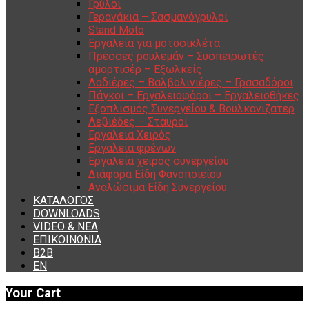
Γρύλοι
Γερανάκια – Σασμανόγρυλοι
Stand Moto
Εργαλεία για μοτοσικλέτα
Πρέσσες ρουλεμάν – Συσπειρωτές
αμορτισέρ – Εξωλκείς
Λαδιέρες – Βαλβολινιέρες – Γρασαδόροι
Πάγκοι – Εργαλειοφόροι – Εργαλειοθήκες
Εξοπλισμός Συνεργείου & Βουλκανιζατερ
Λεβιέδες – Σταυροί
Εργαλεία Χειρός
Εργαλεία φρένων
Εργαλεία χειρός συνεργείου
Διάφορα Είδη Φανοποιείου
Αναλώσιμα Είδη Συνεργείου
ΚΑΤΑΛΟΓΟΣ
DOWNLOADS
VIDEO & ΝΕΑ
ΕΠΙΚΟΙΝΩΝΙΑ
B2B
ΕΝ
Your Cart