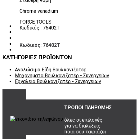
Σταθερή λαβή
Εργαλεία φρένων
Εργαλεία χειρός συνεργείου
Chrome vanadium
Διάφορα Είδη Φανοποιείου
Αναλώσιμα Είδη Συνεργείου
FORCE TOOLS
ΚΑΤΑΛΟΓΟΣ
Κωδικός : 76402T
DOWNLOADS
VIDEO & ΝΕΑ
ΕΠΙΚΟΙΝΩΝΙΑ
Κωδικός: 76402T
B2B
ΕΝ
ΚΑΤΗΓΟΡΙΕΣ ΠΡΟΪΟΝΤΩΝ
Αναλώσιμα Είδη Βουλκανιζατερ
Μηχανήματα Βουλκανιζατέρ - Συνεργείων
Εργαλεία Βουλκανιζατέρ - Συνεργείων
ΤΡΟΠΟΙ ΠΛΗΡΩΜΗΣ
όλες οι επιλογές
για να διαλέξεις
ποια σου ταιριάζει