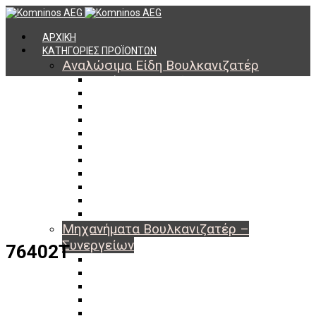
ΑΡΧΙΚΗ
ΚΑΤΗΓΟΡΙΕΣ ΠΡΟΪΟΝΤΩΝ
Αναλώσιμα Είδη Βουλκανιζατέρ
Υλικά Βουλκανισμού
Εργαλεία Βουλκανισμού
Βαλβίδες Ελαστικών
TPMS
Διαγνωστικά TPMS
Πάστες Μονταρίσματος & Χημικά Ελαστικών
Αντίβαρα Ζυγοστάθμισης
Μπουλόνια – Παξιμάδια – Checkpoint
O-ring Χωματουργικών
Αεροθάλαμοι – Σαμπρέλες
Προστασία Εργαζομένων
Μηχανήματα Βουλκανιζατέρ –
Συνεργείων
76402T
Ξεμονταριστές Ελαστικών
Ζυγοσταθμίσεις Τροχών
Ευθυγραμμίσεις Οχημάτων
Ανυψωτικά Αυτοκινήτων – Φορτηγών
Αεροσυμπιεστές – Compressor