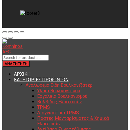
ΑΡΧΙΚΗ
ΚΑΤΗΓΟΡΙΕΣ ΠΡΟΪΟΝΤΩΝ
Αναλώσιμα Είδη Βουλκανιζατέρ
Υλικά Βουλκανισμού
Εργαλεία Βουλκανισμού
Βαλβίδες Ελαστικών
TPMS
Διαγνωστικά TPMS
Πάστες Μονταρίσματος & Χημικά
Ελαστικών
Αντίβαρα Ζυγοστάθμισης