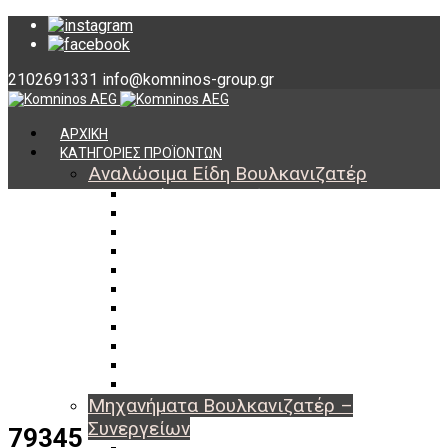
2102691331
info@komninos-group.gr
ΑΡΧΙΚΗ
ΚΑΤΗΓΟΡΙΕΣ ΠΡΟΪΟΝΤΩΝ
Αναλώσιμα Είδη Βουλκανιζατέρ
Υλικά Βουλκανισμού
Εργαλεία Βουλκανισμού
Βαλβίδες Ελαστικών
TPMS
Διαγνωστικά TPMS
Πάστες Μονταρίσματος & Χημικά Ελαστικών
Αντίβαρα Ζυγοστάθμισης
Μπουλόνια – Παξιμάδια – Checkpoint
O-ring Χωματουργικών
Αεροθάλαμοι – Σαμπρέλες
Προστασία Εργαζομένων
Μηχανήματα Βουλκανιζατέρ –
Συνεργείων
79345