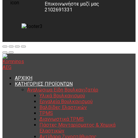
Επικοινωνήστε μαζί μας
2102691331
ΑΡΧΙΚΗ
ΚΑΤΗΓΟΡΙΕΣ ΠΡΟΪΟΝΤΩΝ
Αναλώσιμα Είδη Βουλκανιζατέρ
Υλικά Βουλκανισμού
Εργαλεία Βουλκανισμού
Βαλβίδες Ελαστικών
TPMS
Διαγνωστικά TPMS
Πάστες Μονταρίσματος & Χημικά
Ελαστικών
Αντίβαρα Ζυγοστάθμισης