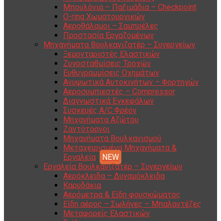
Μπουλόνια – Παξιμάδια – Checkpoint
O-ring Χωματουργικών
Αεροθάλαμοι – Σαμπρέλες
Προστασία Εργαζομένων
Μηχανήματα Βουλκανιζατέρ – Συνεργείων
Ξεμονταριστές Ελαστικών
Ζυγοσταθμίσεις Τροχών
Ευθυγραμμίσεις Οχημάτων
Ανυψωτικά Αυτοκινήτων – Φορτηγών
Αεροσυμπιεστές – Compressor
Διαγνωστικά Εγκεφάλων
Συσκευές A/C Φρέον
Μηχανήματα Αζώτου
Ζαντότορνοι
Μηχανήματα Βουλκανισμού
Μεταχειρισμένα Μηχανήματα &
Εργαλεία
Εργαλεία Βουλκανιζατέρ – Συνεργείων
Αερόκλειδα – Δυναμόκλειδα
Καρυδάκια
Αερόμετρα & Είδη φουσκώματος
Είδη αέρος – Σωλήνες – Μπαλαντέζες
Μεταφορείς Ελαστικών