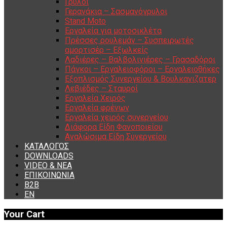
Γρύλοι
Γερανάκια – Σασμανόγρυλοι
Stand Moto
Εργαλεία για μοτοσικλέτα
Πρέσσες ρουλεμάν – Συσπειρωτές
αμορτισέρ – Εξωλκείς
Λαδιέρες – Βαλβολινιέρες – Γρασαδόροι
Πάγκοι – Εργαλειοφόροι – Εργαλειοθήκες
Εξοπλισμός Συνεργείου & Βουλκανιζατερ
Λεβιέδες – Σταυροί
Εργαλεία Χειρός
Εργαλεία φρένων
Εργαλεία χειρός συνεργείου
Διάφορα Είδη Φανοποιείου
Αναλώσιμα Είδη Συνεργείου
ΚΑΤΑΛΟΓΟΣ
DOWNLOADS
VIDEO & ΝΕΑ
ΕΠΙΚΟΙΝΩΝΙΑ
B2B
ΕΝ
Your Cart