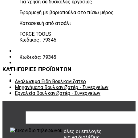
Για χρήση σε δύσκολες εργασίες
Πάγκοι – Εργαλειοφόροι – Εργαλειοθήκες
Εξοπλισμός Συνεργείου & Βουλκανιζατερ
Εφαρμογή με βαριοπούλα στο πίσω μέρος
Λεβιέδες – Σταυροί
Εργαλεία Χειρός
Κατασκευή από ατσάλι
Εργαλεία φρένων
Εργαλεία χειρός συνεργείου
FORCE TOOLS
Διάφορα Είδη Φανοποιείου
Κωδικός : 79345
Αναλώσιμα Είδη Συνεργείου
ΚΑΤΑΛΟΓΟΣ
Κωδικός: 79345
DOWNLOADS
VIDEO & ΝΕΑ
ΚΑΤΗΓΟΡΙΕΣ ΠΡΟΪΟΝΤΩΝ
ΕΠΙΚΟΙΝΩΝΙΑ
B2B
ΕΝ
Αναλώσιμα Είδη Βουλκανιζατερ
Μηχανήματα Βουλκανιζατέρ - Συνεργείων
Εργαλεία Βουλκανιζατέρ - Συνεργείων
ΤΡΟΠΟΙ ΠΛΗΡΩΜΗΣ
όλες οι επιλογές
για να διαλέξεις