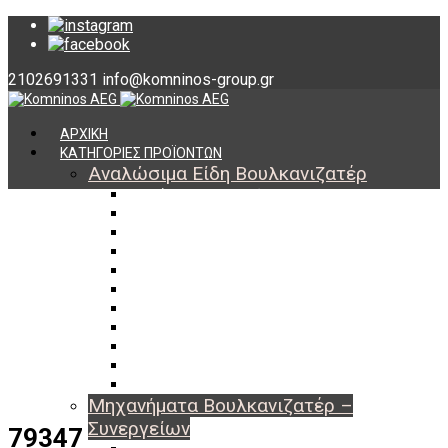
2102691331
info@komninos-group.gr
ΑΡΧΙΚΗ
ΚΑΤΗΓΟΡΙΕΣ ΠΡΟΪΟΝΤΩΝ
Αναλώσιμα Είδη Βουλκανιζατέρ
Υλικά Βουλκανισμού
Εργαλεία Βουλκανισμού
Βαλβίδες Ελαστικών
TPMS
Διαγνωστικά TPMS
Πάστες Μονταρίσματος & Χημικά Ελαστικών
Αντίβαρα Ζυγοστάθμισης
Μπουλόνια – Παξιμάδια – Checkpoint
O-ring Χωματουργικών
Αεροθάλαμοι – Σαμπρέλες
Προστασία Εργαζομένων
Μηχανήματα Βουλκανιζατέρ –
Συνεργείων
79347