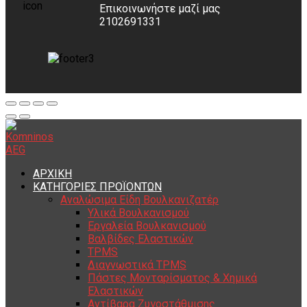
Επικοινωνήστε μαζί μας
2102691331
ΑΡΧΙΚΗ
ΚΑΤΗΓΟΡΙΕΣ ΠΡΟΪΟΝΤΩΝ
Αναλώσιμα Είδη Βουλκανιζατέρ
Υλικά Βουλκανισμού
Εργαλεία Βουλκανισμού
Βαλβίδες Ελαστικών
TPMS
Διαγνωστικά TPMS
Πάστες Μονταρίσματος & Χημικά
Ελαστικών
Αντίβαρα Ζυγοστάθμισης