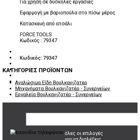
Για χρήση σε δύσκολες εργασίες
Πάγκοι – Εργαλειοφόροι – Εργαλειοθήκες
Εξοπλισμός Συνεργείου & Βουλκανιζατερ
Εφαρμογή με βαριοπούλα στο πίσω μέρος
Λεβιέδες – Σταυροί
Εργαλεία Χειρός
Κατασκευή από ατσάλι
Εργαλεία φρένων
Εργαλεία χειρός συνεργείου
FORCE TOOLS
Διάφορα Είδη Φανοποιείου
Κωδικός : 79347
Αναλώσιμα Είδη Συνεργείου
ΚΑΤΑΛΟΓΟΣ
Κωδικός: 79347
DOWNLOADS
VIDEO & ΝΕΑ
ΚΑΤΗΓΟΡΙΕΣ ΠΡΟΪΟΝΤΩΝ
ΕΠΙΚΟΙΝΩΝΙΑ
B2B
ΕΝ
Αναλώσιμα Είδη Βουλκανιζατερ
Μηχανήματα Βουλκανιζατέρ - Συνεργείων
Εργαλεία Βουλκανιζατέρ - Συνεργείων
ΤΡΟΠΟΙ ΠΛΗΡΩΜΗΣ
όλες οι επιλογές
για να διαλέξεις