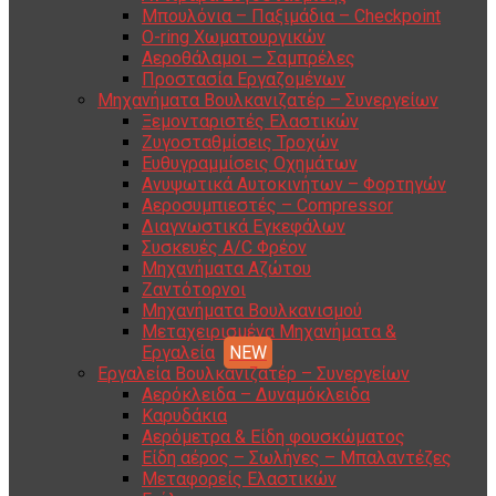
Μπουλόνια – Παξιμάδια – Checkpoint
O-ring Χωματουργικών
Αεροθάλαμοι – Σαμπρέλες
Προστασία Εργαζομένων
Μηχανήματα Βουλκανιζατέρ – Συνεργείων
Ξεμονταριστές Ελαστικών
Ζυγοσταθμίσεις Τροχών
Ευθυγραμμίσεις Οχημάτων
Ανυψωτικά Αυτοκινήτων – Φορτηγών
Αεροσυμπιεστές – Compressor
Διαγνωστικά Εγκεφάλων
Συσκευές A/C Φρέον
Μηχανήματα Αζώτου
Ζαντότορνοι
Μηχανήματα Βουλκανισμού
Μεταχειρισμένα Μηχανήματα &
Εργαλεία
Εργαλεία Βουλκανιζατέρ – Συνεργείων
Αερόκλειδα – Δυναμόκλειδα
Καρυδάκια
Αερόμετρα & Είδη φουσκώματος
Είδη αέρος – Σωλήνες – Μπαλαντέζες
Μεταφορείς Ελαστικών