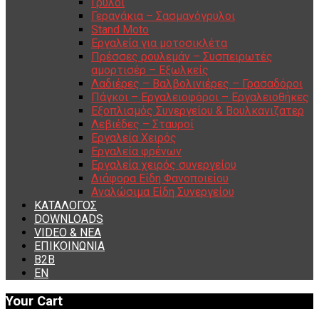
Γρύλοι
Γερανάκια – Σασμανόγρυλοι
Stand Moto
Εργαλεία για μοτοσικλέτα
Πρέσσες ρουλεμάν – Συσπειρωτές
αμορτισέρ – Εξωλκείς
Λαδιέρες – Βαλβολινιέρες – Γρασαδόροι
Πάγκοι – Εργαλειοφόροι – Εργαλειοθήκες
Εξοπλισμός Συνεργείου & Βουλκανιζατερ
Λεβιέδες – Σταυροί
Εργαλεία Χειρός
Εργαλεία φρένων
Εργαλεία χειρός συνεργείου
Διάφορα Είδη Φανοποιείου
Αναλώσιμα Είδη Συνεργείου
ΚΑΤΑΛΟΓΟΣ
DOWNLOADS
VIDEO & ΝΕΑ
ΕΠΙΚΟΙΝΩΝΙΑ
B2B
ΕΝ
Your Cart