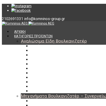
2102691331
info@komninos-group.gr
ΑΡΧΙΚΗ
ΚΑΤΗΓΟΡΙΕΣ ΠΡΟΪΟΝΤΩΝ
Αναλώσιμα Είδη Βουλκανιζατέρ
Υλικά Βουλκανισμού
Εργαλεία Βουλκανισμού
Βαλβίδες Ελαστικών
TPMS
Διαγνωστικά TPMS
Πάστες Μονταρίσματος & Χημικά Ελαστικών
Αντίβαρα Ζυγοστάθμισης
Μπουλόνια – Παξιμάδια – Checkpoint
O-ring Χωματουργικών
Αεροθάλαμοι – Σαμπρέλες
Προστασία Εργαζομένων
Μηχανήματα Βουλκανιζατέρ – Συνεργεί
Ξεμονταριστές Ελαστικών
Ζυγοσταθμίσεις Τροχών