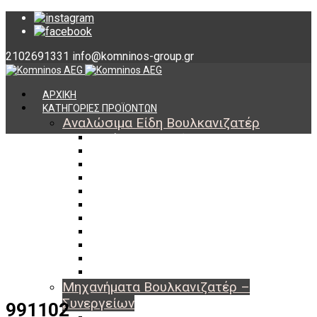
2102691331
info@komninos-group.gr
ΑΡΧΙΚΗ
ΚΑΤΗΓΟΡΙΕΣ ΠΡΟΪΟΝΤΩΝ
Αναλώσιμα Είδη Βουλκανιζατέρ
Υλικά Βουλκανισμού
Εργαλεία Βουλκανισμού
Βαλβίδες Ελαστικών
TPMS
Διαγνωστικά TPMS
Πάστες Μονταρίσματος & Χημικά Ελαστικών
Αντίβαρα Ζυγοστάθμισης
Μπουλόνια – Παξιμάδια – Checkpoint
O-ring Χωματουργικών
Αεροθάλαμοι – Σαμπρέλες
Προστασία Εργαζομένων
Μηχανήματα Βουλκανιζατέρ –
Συνεργείων
991102