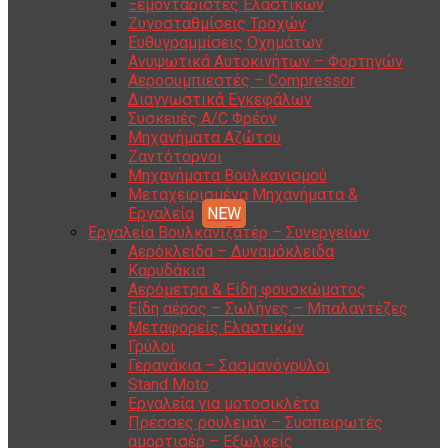
Ξεμονταριστές Ελαστικών
Ζυγοσταθμίσεις Τροχών
Ευθυγραμμίσεις Οχημάτων
Ανυψωτικά Αυτοκινήτων – Φορτηγών
Αεροσυμπιεστές – Compressor
Διαγνωστικά Εγκεφάλων
Συσκευές A/C Φρέον
Μηχανήματα Αζώτου
Ζαντότορνοι
Μηχανήματα Βουλκανισμού
Μεταχειρισμένα Μηχανήματα &
Εργαλεία
Εργαλεία Βουλκανιζατέρ – Συνεργείων
Αερόκλειδα – Δυναμόκλειδα
Καρυδάκια
Αερόμετρα & Είδη φουσκώματος
Είδη αέρος – Σωλήνες – Μπαλαντέζες
Μεταφορείς Ελαστικών
Γρύλοι
Γερανάκια – Σασμανόγρυλοι
Stand Moto
Εργαλεία για μοτοσικλέτα
Πρέσσες ρουλεμάν – Συσπειρωτές
αμορτισέρ – Εξωλκείς