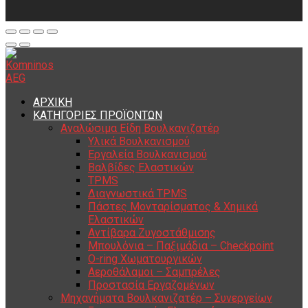
ΑΡΧΙΚΗ
ΚΑΤΗΓΟΡΙΕΣ ΠΡΟΪΟΝΤΩΝ
Αναλώσιμα Είδη Βουλκανιζατέρ
Υλικά Βουλκανισμού
Εργαλεία Βουλκανισμού
Βαλβίδες Ελαστικών
TPMS
Διαγνωστικά TPMS
Πάστες Μονταρίσματος & Χημικά
Ελαστικών
Αντίβαρα Ζυγοστάθμισης
Μπουλόνια – Παξιμάδια – Checkpoint
O-ring Χωματουργικών
Αεροθάλαμοι – Σαμπρέλες
Προστασία Εργαζομένων
Μηχανήματα Βουλκανιζατέρ – Συνεργείων