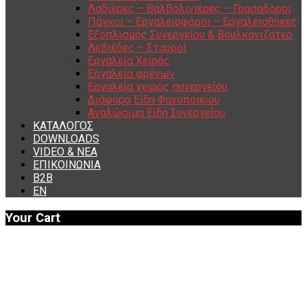
Λαδιέρες – Βαλβολινιέρες – Γρασαδόροι
Πάγκοι – Εργαλειοφόροι – Εργαλειοθήκες
Εξοπλισμός Συνεργείου & Βουλκανιζατερ
Λεβιέδες – Σταυροί
Εργαλεία Χειρός
Εργαλεία φρένων
Εργαλεία χειρός συνεργείου
Διάφορα Είδη Φανοποιείου
Αναλώσιμα Είδη Συνεργείου
ΚΑΤΑΛΟΓΟΣ
DOWNLOADS
VIDEO & ΝΕΑ
ΕΠΙΚΟΙΝΩΝΙΑ
B2B
ΕΝ
Your Cart