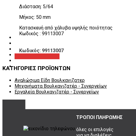
Λεβιέδες – Σταυροί
Διάσταση: 5/64
Εργαλεία Χειρός
Εργαλεία φρένων
Μήκος: 50 mm
Εργαλεία χειρός συνεργείου
Διάφορα Είδη Φανοποιείου
Κατασκευή από χάλυβα υψηλής ποιότητας
Αναλώσιμα Είδη Συνεργείου
Κωδικός : 99113007
ΚΑΤΑΛΟΓΟΣ
DOWNLOADS
VIDEO & ΝΕΑ
Κωδικός: 99113007
ΕΠΙΚΟΙΝΩΝΙΑ
Προβολή προϊόντος
B2B
ΕΝ
ΚΑΤΗΓΟΡΙΕΣ ΠΡΟΪΟΝΤΩΝ
Αναλώσιμα Είδη Βουλκανιζατερ
Μηχανήματα Βουλκανιζατέρ - Συνεργείων
Εργαλεία Βουλκανιζατέρ - Συνεργείων
ΤΡΟΠΟΙ ΠΛΗΡΩΜΗΣ
όλες οι επιλογές
για να διαλέξεις