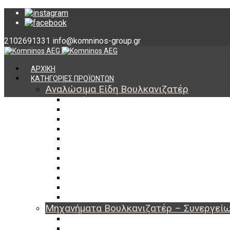
2102691331
info@komninos-group.gr
ΑΡΧΙΚΗ
ΚΑΤΗΓΟΡΙΕΣ ΠΡΟΪΟΝΤΩΝ
Αναλώσιμα Είδη Βουλκανιζατέρ
Υλικά Βουλκανισμού
Εργαλεία Βουλκανισμού
Βαλβίδες Ελαστικών
TPMS
Διαγνωστικά TPMS
Πάστες Μονταρίσματος & Χημικά Ελαστικών
Αντίβαρα Ζυγοστάθμισης
Μπουλόνια – Παξιμάδια – Checkpoint
O-ring Χωματουργικών
Αεροθάλαμοι – Σαμπρέλες
Προστασία Εργαζομένων
Μηχανήματα Βουλκανιζατέρ – Συνεργεί
Ξεμονταριστές Ελαστικών
Ζυγοσταθμίσεις Τροχών