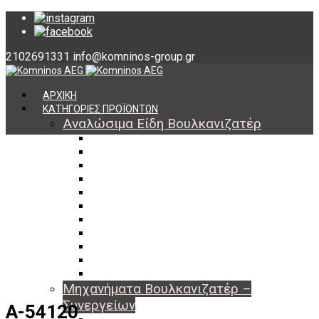
2102691331
info@komninos-group.gr
ΑΡΧΙΚΗ
ΚΑΤΗΓΟΡΙΕΣ ΠΡΟΪΟΝΤΩΝ
Αναλώσιμα Είδη Βουλκανιζατέρ
Υλικά Βουλκανισμού
Εργαλεία Βουλκανισμού
Βαλβίδες Ελαστικών
TPMS
Διαγνωστικά TPMS
Πάστες Μονταρίσματος & Χημικά Ελαστικών
Αντίβαρα Ζυγοστάθμισης
Μπουλόνια – Παξιμάδια – Checkpoint
O-ring Χωματουργικών
Αεροθάλαμοι – Σαμπρέλες
Προστασία Εργαζομένων
Μηχανήματα Βουλκανιζατέρ –
Συνεργείων
A-54120