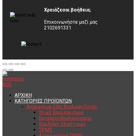
Χρειάζεσαι βοήθεια;
Επικοινωνήστε μαζί μας
2102691331
ΑΡΧΙΚΗ
ΚΑΤΗΓΟΡΙΕΣ ΠΡΟΪΟΝΤΩΝ
Αναλώσιμα Είδη Βουλκανιζατέρ
Υλικά Βουλκανισμού
Εργαλεία Βουλκανισμού
Βαλβίδες Ελαστικών
TPMS
Διαγνωστικά TPMS