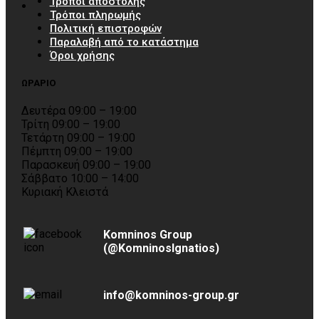
Τρόποι αποστολής
Τρόποι πληρωμής
Πολιτική επιστροφών
Παραλαβή από το κατάστημα
Όροι χρήσης
ΩΡΑΡΙΟ
Δευτέρα 09:00 – 19:00
Τρίτη 09:00 – 19:00
Τετάρτη 09:00 – 19:00
Πέμπτη 09:00 – 19:00
Παρασκευή 09:00 – 19:00
Σάββατο 10:00 – 14:00
Κυριακή Κλειστά
Komninos Group
(@KomninosIgnatios)
info@komninos-group.gr