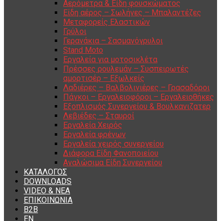
Αερόμετρα & Είδη φουσκώματος
Είδη αέρος – Σωλήνες – Μπαλαντέζες
Μεταφορείς Ελαστικών
Γρύλοι
Γερανάκια – Σασμανόγρυλοι
Stand Moto
Εργαλεία για μοτοσικλέτα
Πρέσσες ρουλεμάν – Συσπειρωτές
αμορτισέρ – Εξωλκείς
Λαδιέρες – Βαλβολινιέρες – Γρασαδόροι
Πάγκοι – Εργαλειοφόροι – Εργαλειοθήκες
Εξοπλισμός Συνεργείου & Βουλκανιζατερ
Λεβιέδες – Σταυροί
Εργαλεία Χειρός
Εργαλεία φρένων
Εργαλεία χειρός συνεργείου
Διάφορα Είδη Φανοποιείου
Αναλώσιμα Είδη Συνεργείου
ΚΑΤΑΛΟΓΟΣ
DOWNLOADS
VIDEO & ΝΕΑ
ΕΠΙΚΟΙΝΩΝΙΑ
B2B
ΕΝ