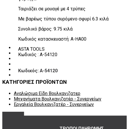
Πάγκοι – Εργαλειοφόροι – Εργαλειοθήκες
Ταιριάζει σε μουαγέ με 4 τρύπες
Εξοπλισμός Συνεργείου & Βουλκανιζατερ
Λεβιέδες – Σταυροί
Με βαρέως τύπου συρόμενο σφυρί 6.3 κιλά
Εργαλεία Χειρός
Εργαλεία φρένων
Συνολικό βάρος: 9.75 κιλά
Εργαλεία χειρός συνεργείου
Διάφορα Είδη Φανοποιείου
Κωδικός κατασκευαστή: A-HA00
Αναλώσιμα Είδη Συνεργείου
ΚΑΤΑΛΟΓΟΣ
ASTA TOOLS
DOWNLOADS
Κωδικός : A-54120
VIDEO & ΝΕΑ
ΕΠΙΚΟΙΝΩΝΙΑ
B2B
Κωδικός: A-54120
ΕΝ
ΚΑΤΗΓΟΡΙΕΣ ΠΡΟΪΟΝΤΩΝ
Αναλώσιμα Είδη Βουλκανιζατερ
Μηχανήματα Βουλκανιζατέρ - Συνεργείων
Εργαλεία Βουλκανιζατέρ - Συνεργείων
ΤΡΟΠΟΙ ΠΛΗΡΩΜΗΣ