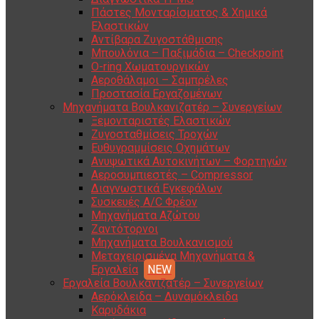
Πάστες Μονταρίσματος & Χημικά
Ελαστικών
Αντίβαρα Ζυγοστάθμισης
Μπουλόνια – Παξιμάδια – Checkpoint
O-ring Χωματουργικών
Αεροθάλαμοι – Σαμπρέλες
Προστασία Εργαζομένων
Μηχανήματα Βουλκανιζατέρ – Συνεργείων
Ξεμονταριστές Ελαστικών
Ζυγοσταθμίσεις Τροχών
Ευθυγραμμίσεις Οχημάτων
Ανυψωτικά Αυτοκινήτων – Φορτηγών
Αεροσυμπιεστές – Compressor
Διαγνωστικά Εγκεφάλων
Συσκευές A/C Φρέον
Μηχανήματα Αζώτου
Ζαντότορνοι
Μηχανήματα Βουλκανισμού
Μεταχειρισμένα Μηχανήματα &
Εργαλεία
Εργαλεία Βουλκανιζατέρ – Συνεργείων
Αερόκλειδα – Δυναμόκλειδα
Καρυδάκια