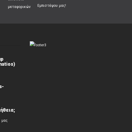
Εμπιστέψου μας!
up
atios)
s-
ήθεια;
ί μας