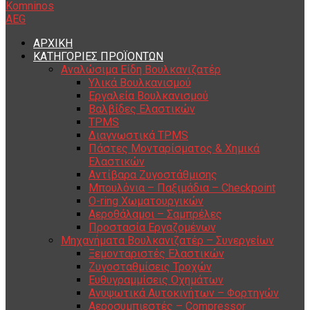
ΑΡΧΙΚΗ
ΚΑΤΗΓΟΡΙΕΣ ΠΡΟΪΟΝΤΩΝ
Αναλώσιμα Είδη Βουλκανιζατέρ
Υλικά Βουλκανισμού
Εργαλεία Βουλκανισμού
Βαλβίδες Ελαστικών
TPMS
Διαγνωστικά TPMS
Πάστες Μονταρίσματος & Χημικά
Ελαστικών
Αντίβαρα Ζυγοστάθμισης
Μπουλόνια – Παξιμάδια – Checkpoint
O-ring Χωματουργικών
Αεροθάλαμοι – Σαμπρέλες
Προστασία Εργαζομένων
Μηχανήματα Βουλκανιζατέρ – Συνεργείων
Ξεμονταριστές Ελαστικών
Ζυγοσταθμίσεις Τροχών
Ευθυγραμμίσεις Οχημάτων
Ανυψωτικά Αυτοκινήτων – Φορτηγών
Αεροσυμπιεστές – Compressor