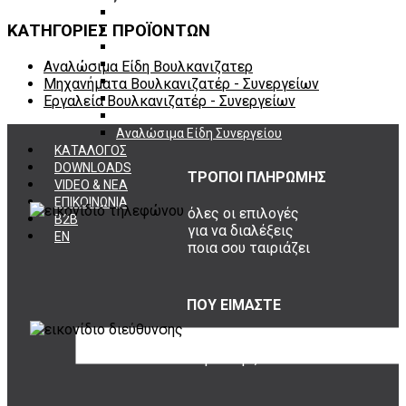
Πάγκοι – Εργαλειοφόροι – Εργαλειοθήκες
ΚΑΤΗΓΟΡΙΕΣ ΠΡΟΪΟΝΤΩΝ
Εξοπλισμός Συνεργείου & Βουλκανιζατερ
Λεβιέδες – Σταυροί
Εργαλεία Χειρός
Αναλώσιμα Είδη Βουλκανιζατερ
Εργαλεία φρένων
Μηχανήματα Βουλκανιζατέρ - Συνεργείων
Εργαλεία χειρός συνεργείου
Εργαλεία Βουλκανιζατέρ - Συνεργείων
Διάφορα Είδη Φανοποιείου
Αναλώσιμα Είδη Συνεργείου
ΚΑΤΑΛΟΓΟΣ
DOWNLOADS
ΤΡΟΠΟΙ ΠΛΗΡΩΜΗΣ
VIDEO & ΝΕΑ
ΕΠΙΚΟΙΝΩΝΙΑ
όλες οι επιλογές
B2B
για να διαλέξεις
ΕΝ
ποια σου ταιριάζει
ΠΟΥ ΕΙΜΑΣΤΕ
Σουρή 20,
Περιστέρι, 12131