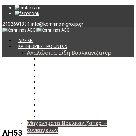
2102691331
info@komninos-group.gr
ΑΡΧΙΚΗ
ΚΑΤΗΓΟΡΙΕΣ ΠΡΟΪΟΝΤΩΝ
Αναλώσιμα Είδη Βουλκανιζατέρ
Υλικά Βουλκανισμού
Εργαλεία Βουλκανισμού
Βαλβίδες Ελαστικών
TPMS
Διαγνωστικά TPMS
Πάστες Μονταρίσματος & Χημικά Ελαστικών
Αντίβαρα Ζυγοστάθμισης
Μπουλόνια – Παξιμάδια – Checkpoint
O-ring Χωματουργικών
Αεροθάλαμοι – Σαμπρέλες
Προστασία Εργαζομένων
Μηχανήματα Βουλκανιζατέρ –
Συνεργείων
AH53