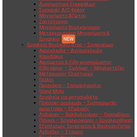
Διαγνωστικά Εγκεφάλων
Συσκευές A/C Φρέον
Μηχανήματα Αζώτου
Ζαντότορνοι
Μηχανήματα Βουλκανισμού
Μεταχειρισμένα Μηχανήματα &
Εργαλεία
Εργαλεία Βουλκανιζατέρ – Συνεργείων
Αερόκλειδα – Δυναμόκλειδα
Καρυδάκια
Αερόμετρα & Είδη φουσκώματος
Είδη αέρος – Σωλήνες – Μπαλαντέζες
Μεταφορείς Ελαστικών
Γρύλοι
Γερανάκια – Σασμανόγρυλοι
Stand Moto
Εργαλεία για μοτοσικλέτα
Πρέσσες ρουλεμάν – Συσπειρωτές
αμορτισέρ – Εξωλκείς
Λαδιέρες – Βαλβολινιέρες – Γρασαδόροι
Πάγκοι – Εργαλειοφόροι – Εργαλειοθήκες
Εξοπλισμός Συνεργείου & Βουλκανιζατερ
Λεβιέδες – Σταυροί