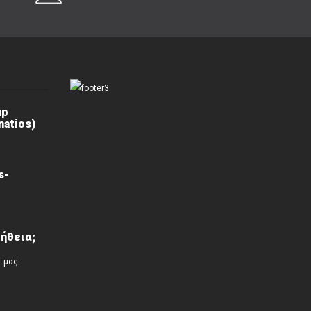
up
atios)
s-
ήθεια;
ί μας