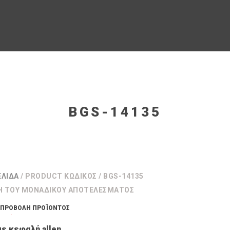
BGS-14135
ΕΛΊΔΑ
/ PRODUCT ΚΩΔΙΚΌΣ / BGS-14135
Η ΤΟΥ ΜΟΝΑΔΙΚΟΎ ΑΠΟΤΕΛΈΣΜΑΤΟΣ
ΠΡΟΒΟΛΉ ΠΡΟΪΌΝΤΟΣ
με κεφαλή allen