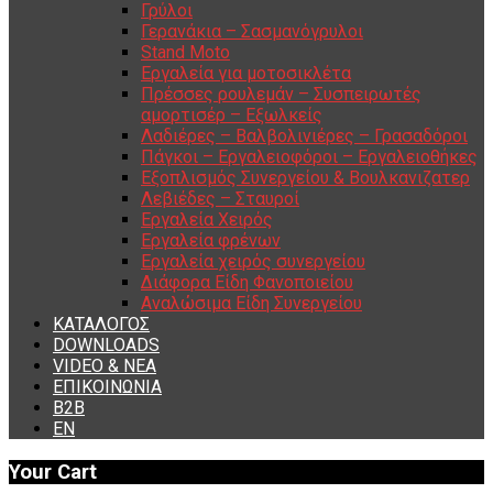
Γρύλοι
Γερανάκια – Σασμανόγρυλοι
Stand Moto
Εργαλεία για μοτοσικλέτα
Πρέσσες ρουλεμάν – Συσπειρωτές
αμορτισέρ – Εξωλκείς
Λαδιέρες – Βαλβολινιέρες – Γρασαδόροι
Πάγκοι – Εργαλειοφόροι – Εργαλειοθήκες
Εξοπλισμός Συνεργείου & Βουλκανιζατερ
Λεβιέδες – Σταυροί
Εργαλεία Χειρός
Εργαλεία φρένων
Εργαλεία χειρός συνεργείου
Διάφορα Είδη Φανοποιείου
Αναλώσιμα Είδη Συνεργείου
ΚΑΤΑΛΟΓΟΣ
DOWNLOADS
VIDEO & ΝΕΑ
ΕΠΙΚΟΙΝΩΝΙΑ
B2B
ΕΝ
Your Cart