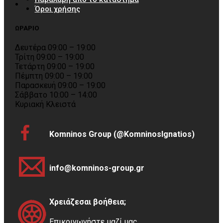
Όροι χρήσης
ΩΡΑΡΙΟ
Δευτέρα 09:00 – 19:00
Τρίτη 09:00 – 19:00
Τετάρτη 09:00 – 19:00
Πέμπτη 09:00 – 19:00
Παρασκευή 09:00 – 19:00
Σάββατο 10:00 – 14:00
Κυριακή Κλειστά
Komninos Group (@KomninosIgnatios)
info@komninos-group.gr
Χρειάζεσαι βοήθεια;
Επικοινωνήστε μαζί μας