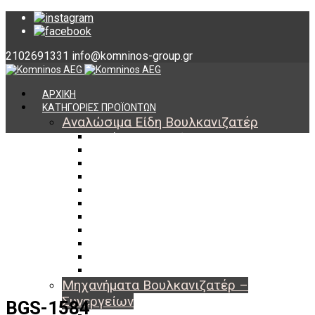
2102691331
info@komninos-group.gr
ΑΡΧΙΚΗ
ΚΑΤΗΓΟΡΙΕΣ ΠΡΟΪΟΝΤΩΝ
Αναλώσιμα Είδη Βουλκανιζατέρ
Υλικά Βουλκανισμού
Εργαλεία Βουλκανισμού
Βαλβίδες Ελαστικών
TPMS
Διαγνωστικά TPMS
Πάστες Μονταρίσματος & Χημικά Ελαστικών
Αντίβαρα Ζυγοστάθμισης
Μπουλόνια – Παξιμάδια – Checkpoint
O-ring Χωματουργικών
Αεροθάλαμοι – Σαμπρέλες
Προστασία Εργαζομένων
Μηχανήματα Βουλκανιζατέρ –
Συνεργείων
BGS-1584