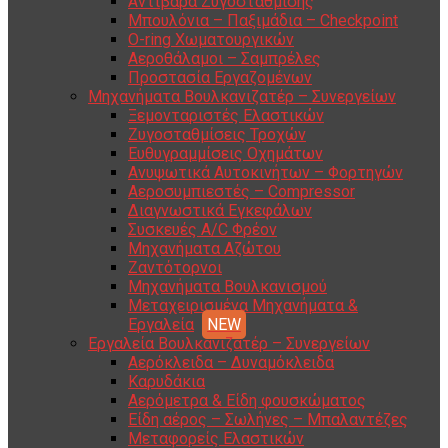
Αντίβαρα Ζυγοστάθμισης
Μπουλόνια – Παξιμάδια – Checkpoint
O-ring Χωματουργικών
Αεροθάλαμοι – Σαμπρέλες
Προστασία Εργαζομένων
Μηχανήματα Βουλκανιζατέρ – Συνεργείων
Ξεμονταριστές Ελαστικών
Ζυγοσταθμίσεις Τροχών
Ευθυγραμμίσεις Οχημάτων
Ανυψωτικά Αυτοκινήτων – Φορτηγών
Αεροσυμπιεστές – Compressor
Διαγνωστικά Εγκεφάλων
Συσκευές A/C Φρέον
Μηχανήματα Αζώτου
Ζαντότορνοι
Μηχανήματα Βουλκανισμού
Μεταχειρισμένα Μηχανήματα &
Εργαλεία
Εργαλεία Βουλκανιζατέρ – Συνεργείων
Αερόκλειδα – Δυναμόκλειδα
Καρυδάκια
Αερόμετρα & Είδη φουσκώματος
Είδη αέρος – Σωλήνες – Μπαλαντέζες
Μεταφορείς Ελαστικών