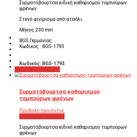
Συρματόβουρτσα ειδική καθαρισμού ταμπούρων
Λεβιέδες – Σταυροί
φρένων
Εργαλεία Χειρός
Εργαλεία φρένων
Στενό φινίρισμα από ατσάλι
Εργαλεία χειρός συνεργείου
Διάφορα Είδη Φανοποιείου
Μήκος 230 mm
Αναλώσιμα Είδη Συνεργείου
ΚΑΤΑΛΟΓΟΣ
BGS Γερμανίας
DOWNLOADS
Κωδικός : BGS-1793
VIDEO & ΝΕΑ
ΕΠΙΚΟΙΝΩΝΙΑ
B2B
Κωδικός: BGS-1793
ΕΝ
Προβολή προϊόντος
Συρματόβουρτσα καθαρισμού
ταμπούρων φρένων
Προβολή προϊόντος
Προβολή προϊόντος
Συρματόβουρτσα ειδική καθαρισμού ταμπούρων
φρένων