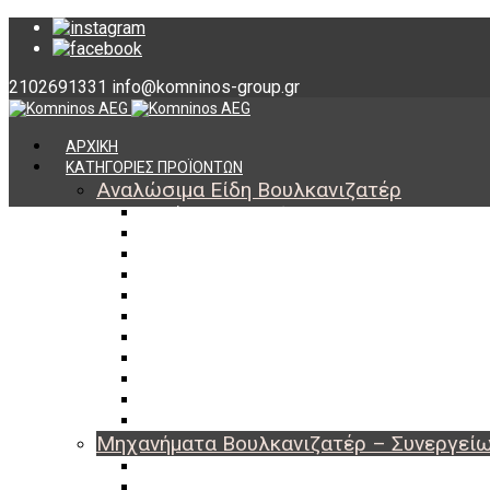
2102691331
info@komninos-group.gr
ΑΡΧΙΚΗ
ΚΑΤΗΓΟΡΙΕΣ ΠΡΟΪΟΝΤΩΝ
Αναλώσιμα Είδη Βουλκανιζατέρ
Υλικά Βουλκανισμού
Εργαλεία Βουλκανισμού
Βαλβίδες Ελαστικών
TPMS
Διαγνωστικά TPMS
Πάστες Μονταρίσματος & Χημικά Ελαστικών
Αντίβαρα Ζυγοστάθμισης
Μπουλόνια – Παξιμάδια – Checkpoint
O-ring Χωματουργικών
Αεροθάλαμοι – Σαμπρέλες
Προστασία Εργαζομένων
Μηχανήματα Βουλκανιζατέρ – Συνεργεί
Ξεμονταριστές Ελαστικών
Ζυγοσταθμίσεις Τροχών