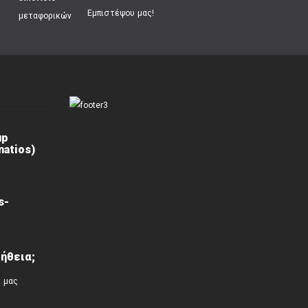
Εμπιστέψου μας!
up
atios)
s-
ήθεια;
ί μας