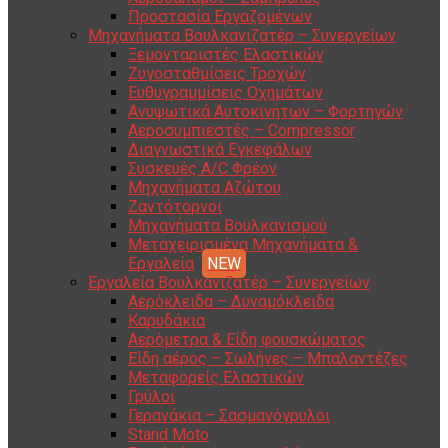
Προστασία Εργαζομένων
Μηχανήματα Βουλκανιζατέρ – Συνεργείων
Ξεμονταριστές Ελαστικών
Ζυγοσταθμίσεις Τροχών
Ευθυγραμμίσεις Οχημάτων
Ανυψωτικά Αυτοκινήτων – Φορτηγών
Αεροσυμπιεστές – Compressor
Διαγνωστικά Εγκεφάλων
Συσκευές A/C Φρέον
Μηχανήματα Αζώτου
Ζαντότορνοι
Μηχανήματα Βουλκανισμού
Μεταχειρισμένα Μηχανήματα &
Εργαλεία
Εργαλεία Βουλκανιζατέρ – Συνεργείων
Αερόκλειδα – Δυναμόκλειδα
Καρυδάκια
Αερόμετρα & Είδη φουσκώματος
Είδη αέρος – Σωλήνες – Μπαλαντέζες
Μεταφορείς Ελαστικών
Γρύλοι
Γερανάκια – Σασμανόγρυλοι
Stand Moto