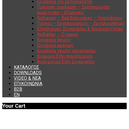
Εργαλεία για μοτοσικλέτα
Πρέσσες ρουλεμάν – Συσπειρωτές
αμορτισέρ – Εξωλκείς
Λαδιέρες – Βαλβολινιέρες – Γρασαδόροι
Πάγκοι – Εργαλειοφόροι – Εργαλειοθήκες
Εξοπλισμός Συνεργείου & Βουλκανιζατερ
Λεβιέδες – Σταυροί
Εργαλεία Χειρός
Εργαλεία φρένων
Εργαλεία χειρός συνεργείου
Διάφορα Είδη Φανοποιείου
Αναλώσιμα Είδη Συνεργείου
ΚΑΤΑΛΟΓΟΣ
DOWNLOADS
VIDEO & ΝΕΑ
ΕΠΙΚΟΙΝΩΝΙΑ
B2B
ΕΝ
Your Cart