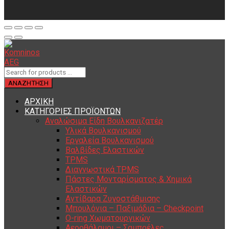
ΑΡΧΙΚΗ
ΚΑΤΗΓΟΡΙΕΣ ΠΡΟΪΟΝΤΩΝ
Αναλώσιμα Είδη Βουλκανιζατέρ
Υλικά Βουλκανισμού
Εργαλεία Βουλκανισμού
Βαλβίδες Ελαστικών
TPMS
Διαγνωστικά TPMS
Πάστες Μονταρίσματος & Χημικά
Ελαστικών
Αντίβαρα Ζυγοστάθμισης
Μπουλόνια – Παξιμάδια – Checkpoint
O-ring Χωματουργικών
Αεροθάλαμοι – Σαμπρέλες