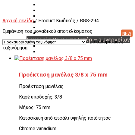
Διαγνωστικά Εγκεφάλων
Συσκευές A/C Φρέον
Μηχανήματα Αζώτου
Αρχική σελίδα
/ Product Κωδικός / BGS-294
Ζαντότορνοι
Μηχανήματα Βουλκανισμού
Εμφάνιση του μοναδικού αποτελέσματος
Μεταχειρισμένα Μηχανήματα & Εργαλεία
Εργαλεία Βουλκανιζατέρ – Συνεργείων
Προκαθορισμένη
Αερόκλειδα – Δυναμόκλειδα
ταξινόμηση
Καρυδάκια
Αερόμετρα & Είδη φουσκώματος
Είδη αέρος – Σωλήνες – Μπαλαντέζες
Μεταφορείς Ελαστικών
Προέκταση μανέλας 3/8 x 75 mm
Γρύλοι
Γερανάκια – Σασμανόγρυλοι
Προέκταση μανέλας
Stand Moto
Εργαλεία για μοτοσικλέτα
Καρέ υποδοχής: 3/8
Πρέσσες ρουλεμάν – Συσπειρωτές αμορτισέρ –
Εξωλκείς
Μήκος: 75 mm
Λαδιέρες – Βαλβολινιέρες – Γρασαδόροι
Πάγκοι – Εργαλειοφόροι – Εργαλειοθήκες
Κατασκευή από ατσάλι υψηλής ποιότητας
Εξοπλισμός Συνεργείου & Βουλκανιζατερ
Λεβιέδες – Σταυροί
Chrome vanadium
Εργαλεία Χειρός