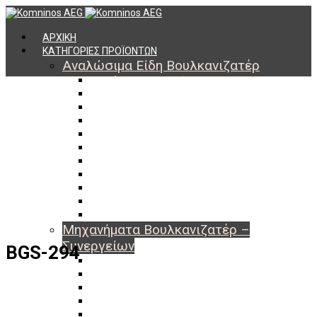
ΑΡΧΙΚΗ
ΚΑΤΗΓΟΡΙΕΣ ΠΡΟΪΟΝΤΩΝ
Αναλώσιμα Είδη Βουλκανιζατέρ
Υλικά Βουλκανισμού
Εργαλεία Βουλκανισμού
Βαλβίδες Ελαστικών
TPMS
Διαγνωστικά TPMS
Πάστες Μονταρίσματος & Χημικά Ελαστικών
Αντίβαρα Ζυγοστάθμισης
Μπουλόνια – Παξιμάδια – Checkpoint
O-ring Χωματουργικών
Αεροθάλαμοι – Σαμπρέλες
Προστασία Εργαζομένων
Μηχανήματα Βουλκανιζατέρ –
Συνεργείων
BGS-294
Ξεμονταριστές Ελαστικών
Ζυγοσταθμίσεις Τροχών
Ευθυγραμμίσεις Οχημάτων
Ανυψωτικά Αυτοκινήτων – Φορτηγών
Αεροσυμπιεστές – Compressor