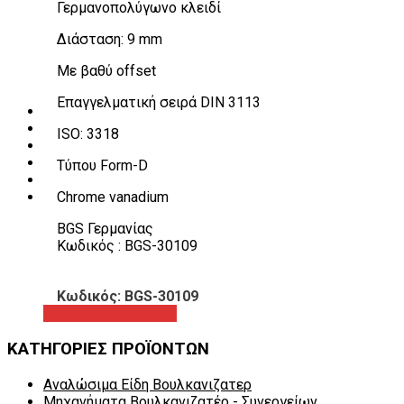
Γερμανοπολύγωνο κλειδί
Λεβιέδες – Σταυροί
Εργαλεία Χειρός
Διάσταση: 9 mm
Εργαλεία φρένων
Εργαλεία χειρός συνεργείου
Με βαθύ offset
Διάφορα Είδη Φανοποιείου
Αναλώσιμα Είδη Συνεργείου
Επαγγελματική σειρά DIN 3113
ΚΑΤΑΛΟΓΟΣ
DOWNLOADS
ISO: 3318
VIDEO & ΝΕΑ
ΕΠΙΚΟΙΝΩΝΙΑ
Τύπου Form-D
B2B
Chrome vanadium
ΕΝ
BGS Γερμανίας
Κωδικός : BGS-30109
Κωδικός: BGS-30109
Προβολή προϊόντος
ΚΑΤΗΓΟΡΙΕΣ ΠΡΟΪΟΝΤΩΝ
Αναλώσιμα Είδη Βουλκανιζατερ
Μηχανήματα Βουλκανιζατέρ - Συνεργείων