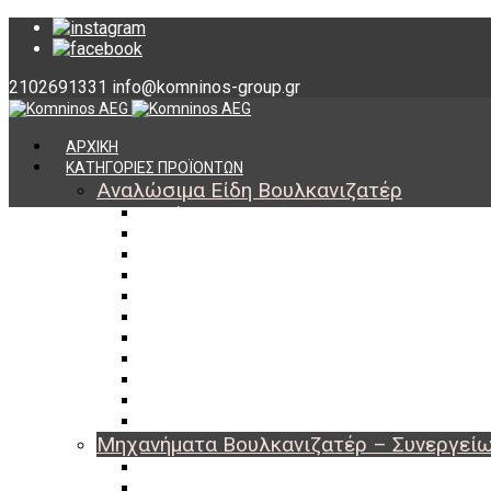
2102691331
info@komninos-group.gr
ΑΡΧΙΚΗ
ΚΑΤΗΓΟΡΙΕΣ ΠΡΟΪΟΝΤΩΝ
Αναλώσιμα Είδη Βουλκανιζατέρ
Υλικά Βουλκανισμού
Εργαλεία Βουλκανισμού
Βαλβίδες Ελαστικών
TPMS
Διαγνωστικά TPMS
Πάστες Μονταρίσματος & Χημικά Ελαστικών
Αντίβαρα Ζυγοστάθμισης
Μπουλόνια – Παξιμάδια – Checkpoint
O-ring Χωματουργικών
Αεροθάλαμοι – Σαμπρέλες
Προστασία Εργαζομένων
Μηχανήματα Βουλκανιζατέρ – Συνεργεί
Ξεμονταριστές Ελαστικών
Ζυγοσταθμίσεις Τροχών