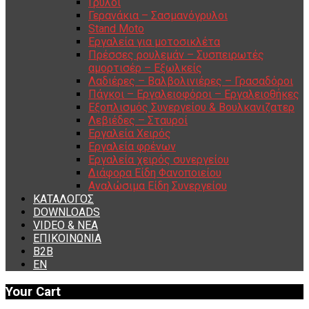
Γρύλοι
Γερανάκια – Σασμανόγρυλοι
Stand Moto
Εργαλεία για μοτοσικλέτα
Πρέσσες ρουλεμάν – Συσπειρωτές
αμορτισέρ – Εξωλκείς
Λαδιέρες – Βαλβολινιέρες – Γρασαδόροι
Πάγκοι – Εργαλειοφόροι – Εργαλειοθήκες
Εξοπλισμός Συνεργείου & Βουλκανιζατερ
Λεβιέδες – Σταυροί
Εργαλεία Χειρός
Εργαλεία φρένων
Εργαλεία χειρός συνεργείου
Διάφορα Είδη Φανοποιείου
Αναλώσιμα Είδη Συνεργείου
ΚΑΤΑΛΟΓΟΣ
DOWNLOADS
VIDEO & ΝΕΑ
ΕΠΙΚΟΙΝΩΝΙΑ
B2B
ΕΝ
Your Cart