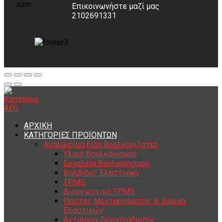
Επικοινωνήστε μαζί μας
2102691331
ΑΡΧΙΚΗ
ΚΑΤΗΓΟΡΙΕΣ ΠΡΟΪΟΝΤΩΝ
Αναλώσιμα Είδη Βουλκανιζατέρ
Υλικά Βουλκανισμού
Εργαλεία Βουλκανισμού
Βαλβίδες Ελαστικών
TPMS
Διαγνωστικά TPMS
Πάστες Μονταρίσματος & Χημικά
Ελαστικών
Αντίβαρα Ζυγοστάθμισης