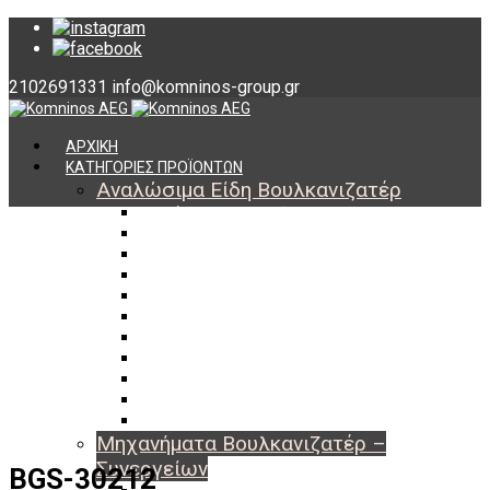
2102691331
info@komninos-group.gr
ΑΡΧΙΚΗ
ΚΑΤΗΓΟΡΙΕΣ ΠΡΟΪΟΝΤΩΝ
Αναλώσιμα Είδη Βουλκανιζατέρ
Υλικά Βουλκανισμού
Εργαλεία Βουλκανισμού
Βαλβίδες Ελαστικών
TPMS
Διαγνωστικά TPMS
Πάστες Μονταρίσματος & Χημικά Ελαστικών
Αντίβαρα Ζυγοστάθμισης
Μπουλόνια – Παξιμάδια – Checkpoint
O-ring Χωματουργικών
Αεροθάλαμοι – Σαμπρέλες
Προστασία Εργαζομένων
Μηχανήματα Βουλκανιζατέρ –
Συνεργείων
BGS-30212