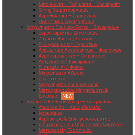
Μπουλόνια – Παξιμάδια – Checkpoint
O-ring Χωματουργικών
Αεροθάλαμοι – Σαμπρέλες
Προστασία Εργαζομένων
Μηχανήματα Βουλκανιζατέρ – Συνεργείων
Ξεμονταριστές Ελαστικών
Ζυγοσταθμίσεις Τροχών
Ευθυγραμμίσεις Οχημάτων
Ανυψωτικά Αυτοκινήτων – Φορτηγών
Αεροσυμπιεστές – Compressor
Διαγνωστικά Εγκεφάλων
Συσκευές A/C Φρέον
Μηχανήματα Αζώτου
Ζαντότορνοι
Μηχανήματα Βουλκανισμού
Μεταχειρισμένα Μηχανήματα &
Εργαλεία
Εργαλεία Βουλκανιζατέρ – Συνεργείων
Αερόκλειδα – Δυναμόκλειδα
Καρυδάκια
Αερόμετρα & Είδη φουσκώματος
Είδη αέρος – Σωλήνες – Μπαλαντέζες
Μεταφορείς Ελαστικών