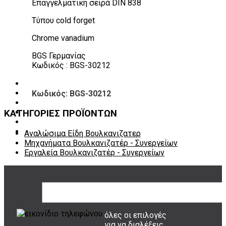
Επαγγελματική σειρά DIN 838
Πάγκοι – Εργαλειοφόροι – Εργαλειοθήκες
Εξοπλισμός Συνεργείου & Βουλκανιζατερ
Τύπου cold forget
Λεβιέδες – Σταυροί
Εργαλεία Χειρός
Chrome vanadium
Εργαλεία φρένων
Εργαλεία χειρός συνεργείου
BGS Γερμανίας
Διάφορα Είδη Φανοποιείου
Κωδικός : BGS-30212
Αναλώσιμα Είδη Συνεργείου
ΚΑΤΑΛΟΓΟΣ
Κωδικός: BGS-30212
DOWNLOADS
VIDEO & ΝΕΑ
ΚΑΤΗΓΟΡΙΕΣ ΠΡΟΪΟΝΤΩΝ
ΕΠΙΚΟΙΝΩΝΙΑ
B2B
ΕΝ
Αναλώσιμα Είδη Βουλκανιζατερ
Μηχανήματα Βουλκανιζατέρ - Συνεργείων
Εργαλεία Βουλκανιζατέρ - Συνεργείων
ΤΡΟΠΟΙ ΠΛΗΡΩΜΗΣ
όλες οι επιλογές
για να διαλέξεις