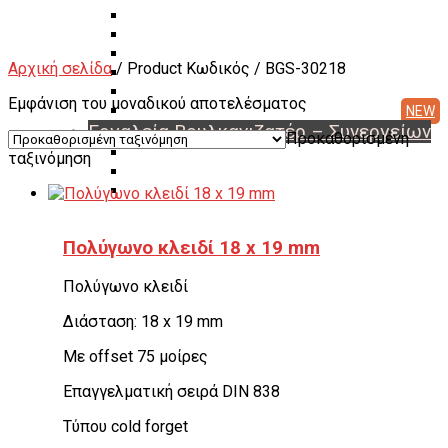
Διαγνωστικά Εγκεφάλων
Συσκευές A/C Φρέον
Μηχανήματα Αζώτου
Αρχική σελίδα
/ Product Κωδικός / BGS-30218
Ζαντότορνοι
Μηχανήματα Βουλκανισμού
Εμφάνιση του μοναδικού αποτελέσματος
Μεταχειρισμένα Μηχανήματα & Εργαλεία
Εργαλεία Βουλκανιζατέρ – Συνεργείων
Προκαθορισμένη
Αερόκλειδα – Δυναμόκλειδα
ταξινόμηση
Καρυδάκια
Αερόμετρα & Είδη φουσκώματος
Είδη αέρος – Σωλήνες – Μπαλαντέζες
Μεταφορείς Ελαστικών
Πολύγωνο κλειδί 18 x 19 mm
Γρύλοι
Γερανάκια – Σασμανόγρυλοι
Πολύγωνο κλειδί
Stand Moto
Εργαλεία για μοτοσικλέτα
Διάσταση: 18 x 19 mm
Πρέσσες ρουλεμάν – Συσπειρωτές αμορτισέρ –
Εξωλκείς
Με offset 75 μοίρες
Λαδιέρες – Βαλβολινιέρες – Γρασαδόροι
Πάγκοι – Εργαλειοφόροι – Εργαλειοθήκες
Επαγγελματική σειρά DIN 838
Εξοπλισμός Συνεργείου & Βουλκανιζατερ
Λεβιέδες – Σταυροί
Τύπου cold forget
Εργαλεία Χειρός