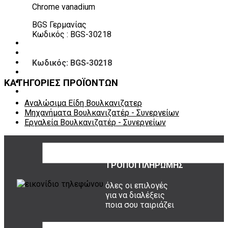
Εργαλεία φρένων
Chrome vanadium
Εργαλεία χειρός συνεργείου
Διάφορα Είδη Φανοποιείου
BGS Γερμανίας
Αναλώσιμα Είδη Συνεργείου
Κωδικός : BGS-30218
ΚΑΤΑΛΟΓΟΣ
DOWNLOADS
Κωδικός: BGS-30218
VIDEO & ΝΕΑ
ΕΠΙΚΟΙΝΩΝΙΑ
ΚΑΤΗΓΟΡΙΕΣ ΠΡΟΪΟΝΤΩΝ
B2B
ΕΝ
Αναλώσιμα Είδη Βουλκανιζατερ
Μηχανήματα Βουλκανιζατέρ - Συνεργείων
Εργαλεία Βουλκανιζατέρ - Συνεργείων
ΤΡΟΠΟΙ ΠΛΗΡΩΜΗΣ
όλες οι επιλογές
για να διαλέξεις
ποια σου ταιριάζει