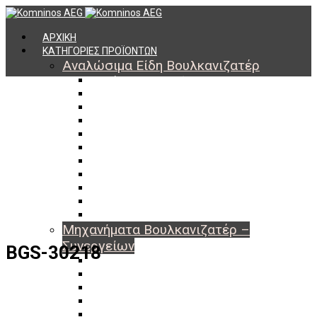
ΑΡΧΙΚΗ
ΚΑΤΗΓΟΡΙΕΣ ΠΡΟΪΟΝΤΩΝ
Αναλώσιμα Είδη Βουλκανιζατέρ
Υλικά Βουλκανισμού
Εργαλεία Βουλκανισμού
Βαλβίδες Ελαστικών
TPMS
Διαγνωστικά TPMS
Πάστες Μονταρίσματος & Χημικά Ελαστικών
Αντίβαρα Ζυγοστάθμισης
Μπουλόνια – Παξιμάδια – Checkpoint
O-ring Χωματουργικών
Αεροθάλαμοι – Σαμπρέλες
Προστασία Εργαζομένων
Μηχανήματα Βουλκανιζατέρ –
Συνεργείων
BGS-30218
Ξεμονταριστές Ελαστικών
Ζυγοσταθμίσεις Τροχών
Ευθυγραμμίσεις Οχημάτων
Ανυψωτικά Αυτοκινήτων – Φορτηγών
Αεροσυμπιεστές – Compressor