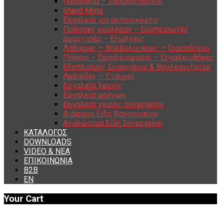
Γερανάκια – Σασμανόγρυλοι
Stand Moto
Εργαλεία για μοτοσικλέτα
Πρέσσες ρουλεμάν – Συσπειρωτές
αμορτισέρ – Εξωλκείς
Λαδιέρες – Βαλβολινιέρες – Γρασαδόροι
Πάγκοι – Εργαλειοφόροι – Εργαλειοθήκες
Εξοπλισμός Συνεργείου & Βουλκανιζατερ
Λεβιέδες – Σταυροί
Εργαλεία Χειρός
Εργαλεία φρένων
Εργαλεία χειρός συνεργείου
Διάφορα Είδη Φανοποιείου
Αναλώσιμα Είδη Συνεργείου
ΚΑΤΑΛΟΓΟΣ
DOWNLOADS
VIDEO & ΝΕΑ
ΕΠΙΚΟΙΝΩΝΙΑ
B2B
ΕΝ
Your Cart