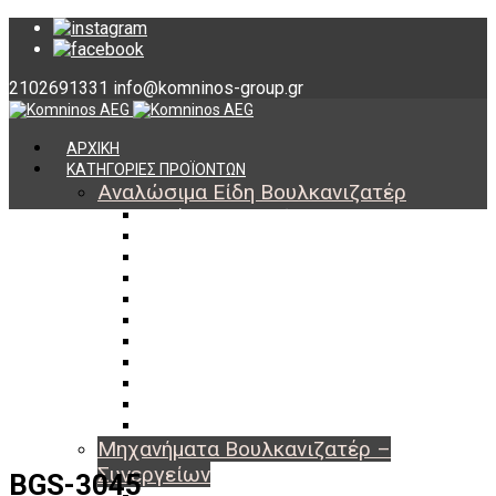
2102691331
info@komninos-group.gr
ΑΡΧΙΚΗ
ΚΑΤΗΓΟΡΙΕΣ ΠΡΟΪΟΝΤΩΝ
Αναλώσιμα Είδη Βουλκανιζατέρ
Υλικά Βουλκανισμού
Εργαλεία Βουλκανισμού
Βαλβίδες Ελαστικών
TPMS
Διαγνωστικά TPMS
Πάστες Μονταρίσματος & Χημικά Ελαστικών
Αντίβαρα Ζυγοστάθμισης
Μπουλόνια – Παξιμάδια – Checkpoint
O-ring Χωματουργικών
Αεροθάλαμοι – Σαμπρέλες
Προστασία Εργαζομένων
Μηχανήματα Βουλκανιζατέρ –
Συνεργείων
BGS-3045