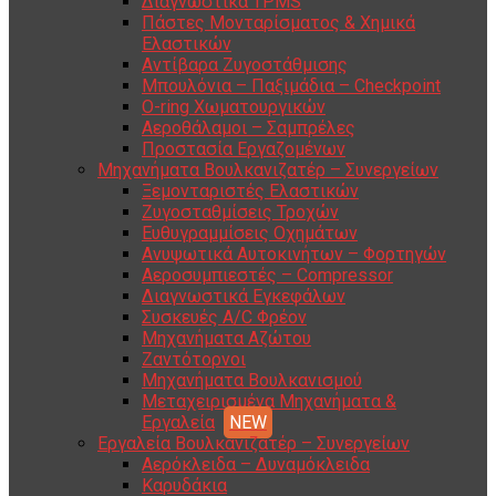
Διαγνωστικά TPMS
Πάστες Μονταρίσματος & Χημικά
Ελαστικών
Αντίβαρα Ζυγοστάθμισης
Μπουλόνια – Παξιμάδια – Checkpoint
O-ring Χωματουργικών
Αεροθάλαμοι – Σαμπρέλες
Προστασία Εργαζομένων
Μηχανήματα Βουλκανιζατέρ – Συνεργείων
Ξεμονταριστές Ελαστικών
Ζυγοσταθμίσεις Τροχών
Ευθυγραμμίσεις Οχημάτων
Ανυψωτικά Αυτοκινήτων – Φορτηγών
Αεροσυμπιεστές – Compressor
Διαγνωστικά Εγκεφάλων
Συσκευές A/C Φρέον
Μηχανήματα Αζώτου
Ζαντότορνοι
Μηχανήματα Βουλκανισμού
Μεταχειρισμένα Μηχανήματα &
Εργαλεία
Εργαλεία Βουλκανιζατέρ – Συνεργείων
Αερόκλειδα – Δυναμόκλειδα
Καρυδάκια