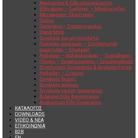
Αερόμετρα & Είδη φουσκώματος
Είδη αέρος – Σωλήνες – Μπαλαντέζες
Μεταφορείς Ελαστικών
Γρύλοι
Γερανάκια – Σασμανόγρυλοι
Stand Moto
Εργαλεία για μοτοσικλέτα
Πρέσσες ρουλεμάν – Συσπειρωτές
αμορτισέρ – Εξωλκείς
Λαδιέρες – Βαλβολινιέρες – Γρασαδόροι
Πάγκοι – Εργαλειοφόροι – Εργαλειοθήκες
Εξοπλισμός Συνεργείου & Βουλκανιζατερ
Λεβιέδες – Σταυροί
Εργαλεία Χειρός
Εργαλεία φρένων
Εργαλεία χειρός συνεργείου
Διάφορα Είδη Φανοποιείου
Αναλώσιμα Είδη Συνεργείου
ΚΑΤΑΛΟΓΟΣ
DOWNLOADS
VIDEO & ΝΕΑ
ΕΠΙΚΟΙΝΩΝΙΑ
B2B
ΕΝ