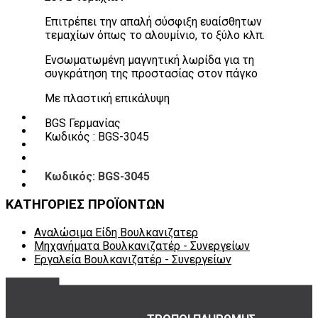
Πάγκοι – Εργαλειοφόροι – Εργαλειοθήκες
Επιτρέπει την απαλή σύσφιξη ευαίσθητων
Εξοπλισμός Συνεργείου & Βουλκανιζατερ
τεμαχίων όπως το αλουμίνιο, το ξύλο κλπ.
Λεβιέδες – Σταυροί
Εργαλεία Χειρός
Ενσωματωμένη μαγνητική λωρίδα για τη
Εργαλεία φρένων
συγκράτηση της προστασίας στον πάγκο
Εργαλεία χειρός συνεργείου
Διάφορα Είδη Φανοποιείου
Με πλαστική επικάλυψη
Αναλώσιμα Είδη Συνεργείου
ΚΑΤΑΛΟΓΟΣ
BGS Γερμανίας
DOWNLOADS
Κωδικός : BGS-3045
VIDEO & ΝΕΑ
ΕΠΙΚΟΙΝΩΝΙΑ
B2B
Κωδικός: BGS-3045
ΕΝ
ΚΑΤΗΓΟΡΙΕΣ ΠΡΟΪΟΝΤΩΝ
Αναλώσιμα Είδη Βουλκανιζατερ
Μηχανήματα Βουλκανιζατέρ - Συνεργείων
Εργαλεία Βουλκανιζατέρ - Συνεργείων