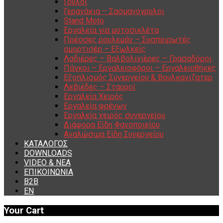
Γρύλοι
Γερανάκια – Σασμανόγρυλοι
Stand Moto
Εργαλεία για μοτοσικλέτα
Πρέσσες ρουλεμάν – Συσπειρωτές
αμορτισέρ – Εξωλκείς
Λαδιέρες – Βαλβολινιέρες – Γρασαδόροι
Πάγκοι – Εργαλειοφόροι – Εργαλειοθήκες
Εξοπλισμός Συνεργείου & Βουλκανιζατερ
Λεβιέδες – Σταυροί
Εργαλεία Χειρός
Εργαλεία φρένων
Εργαλεία χειρός συνεργείου
Διάφορα Είδη Φανοποιείου
Αναλώσιμα Είδη Συνεργείου
ΚΑΤΑΛΟΓΟΣ
DOWNLOADS
VIDEO & ΝΕΑ
ΕΠΙΚΟΙΝΩΝΙΑ
B2B
ΕΝ
Your Cart