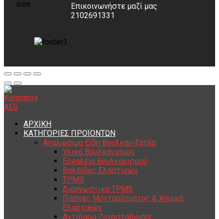
Επικοινωνήστε μαζί μας
2102691331
ΑΡΧΙΚΗ
ΚΑΤΗΓΟΡΙΕΣ ΠΡΟΪΟΝΤΩΝ
Αναλώσιμα Είδη Βουλκανιζατέρ
Υλικά Βουλκανισμού
Εργαλεία Βουλκανισμού
Βαλβίδες Ελαστικών
TPMS
Διαγνωστικά TPMS
Πάστες Μονταρίσματος & Χημικά
Ελαστικών
Αντίβαρα Ζυγοστάθμισης