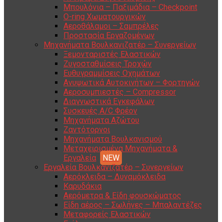
Μπουλόνια – Παξιμάδια – Checkpoint
O-ring Χωματουργικών
Αεροθάλαμοι – Σαμπρέλες
Προστασία Εργαζομένων
Μηχανήματα Βουλκανιζατέρ – Συνεργείων
Ξεμονταριστές Ελαστικών
Ζυγοσταθμίσεις Τροχών
Ευθυγραμμίσεις Οχημάτων
Ανυψωτικά Αυτοκινήτων – Φορτηγών
Αεροσυμπιεστές – Compressor
Διαγνωστικά Εγκεφάλων
Συσκευές A/C Φρέον
Μηχανήματα Αζώτου
Ζαντότορνοι
Μηχανήματα Βουλκανισμού
Μεταχειρισμένα Μηχανήματα &
Εργαλεία
Εργαλεία Βουλκανιζατέρ – Συνεργείων
Αερόκλειδα – Δυναμόκλειδα
Καρυδάκια
Αερόμετρα & Είδη φουσκώματος
Είδη αέρος – Σωλήνες – Μπαλαντέζες
Μεταφορείς Ελαστικών