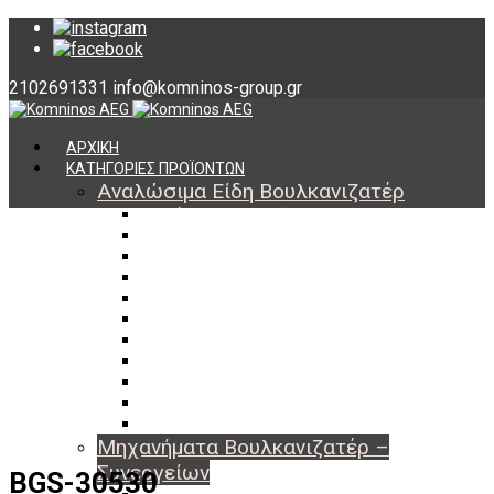
2102691331
info@komninos-group.gr
ΑΡΧΙΚΗ
ΚΑΤΗΓΟΡΙΕΣ ΠΡΟΪΟΝΤΩΝ
Αναλώσιμα Είδη Βουλκανιζατέρ
Υλικά Βουλκανισμού
Εργαλεία Βουλκανισμού
Βαλβίδες Ελαστικών
TPMS
Διαγνωστικά TPMS
Πάστες Μονταρίσματος & Χημικά Ελαστικών
Αντίβαρα Ζυγοστάθμισης
Μπουλόνια – Παξιμάδια – Checkpoint
O-ring Χωματουργικών
Αεροθάλαμοι – Σαμπρέλες
Προστασία Εργαζομένων
Μηχανήματα Βουλκανιζατέρ –
Συνεργείων
BGS-30530