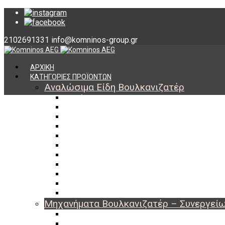
2102691331
info@komninos-group.gr
ΑΡΧΙΚΗ
ΚΑΤΗΓΟΡΙΕΣ ΠΡΟΪΟΝΤΩΝ
Αναλώσιμα Είδη Βουλκανιζατέρ
Υλικά Βουλκανισμού
Εργαλεία Βουλκανισμού
Βαλβίδες Ελαστικών
TPMS
Διαγνωστικά TPMS
Πάστες Μονταρίσματος & Χημικά Ελαστικών
Αντίβαρα Ζυγοστάθμισης
Μπουλόνια – Παξιμάδια – Checkpoint
O-ring Χωματουργικών
Αεροθάλαμοι – Σαμπρέλες
Προστασία Εργαζομένων
Μηχανήματα Βουλκανιζατέρ – Συνεργεί
Ξεμονταριστές Ελαστικών
Ζυγοσταθμίσεις Τροχών