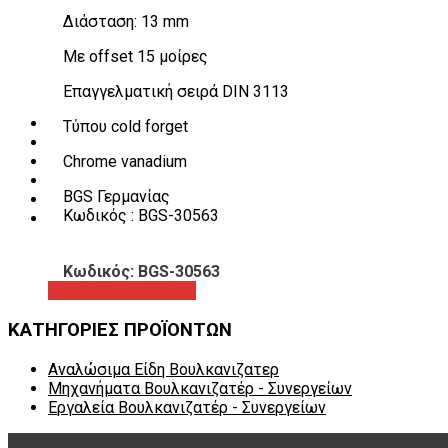
Λεβιέδες – Σταυροί
Διάσταση: 13 mm
Εργαλεία Χειρός
Εργαλεία φρένων
Με offset 15 μοίρες
Εργαλεία χειρός συνεργείου
Διάφορα Είδη Φανοποιείου
Επαγγελματική σειρά DIN 3113
Αναλώσιμα Είδη Συνεργείου
ΚΑΤΑΛΟΓΟΣ
Τύπου cold forget
DOWNLOADS
Chrome vanadium
VIDEO & ΝΕΑ
ΕΠΙΚΟΙΝΩΝΙΑ
BGS Γερμανίας
B2B
Κωδικός : BGS-30563
ΕΝ
Κωδικός: BGS-30563
Προβολή προϊόντος
ΚΑΤΗΓΟΡΙΕΣ ΠΡΟΪΟΝΤΩΝ
Αναλώσιμα Είδη Βουλκανιζατερ
Μηχανήματα Βουλκανιζατέρ - Συνεργείων
Εργαλεία Βουλκανιζατέρ - Συνεργείων