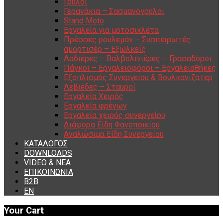
Γρύλοι
Γερανάκια – Σασμανόγρυλοι
Stand Moto
Εργαλεία για μοτοσικλέτα
Πρέσσες ρουλεμάν – Συσπειρωτές
αμορτισέρ – Εξωλκείς
Λαδιέρες – Βαλβολινιέρες – Γρασαδόροι
Πάγκοι – Εργαλειοφόροι – Εργαλειοθήκες
Εξοπλισμός Συνεργείου & Βουλκανιζατερ
Λεβιέδες – Σταυροί
Εργαλεία Χειρός
Εργαλεία φρένων
Εργαλεία χειρός συνεργείου
Διάφορα Είδη Φανοποιείου
Αναλώσιμα Είδη Συνεργείου
ΚΑΤΑΛΟΓΟΣ
DOWNLOADS
VIDEO & ΝΕΑ
ΕΠΙΚΟΙΝΩΝΙΑ
B2B
ΕΝ
Your Cart