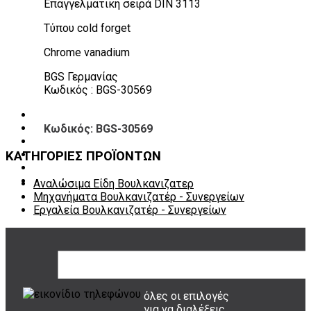
Επαγγελματική σειρά DIN 3113
Πάγκοι – Εργαλειοφόροι – Εργαλειοθήκες
Εξοπλισμός Συνεργείου & Βουλκανιζατερ
Τύπου cold forget
Λεβιέδες – Σταυροί
Εργαλεία Χειρός
Chrome vanadium
Εργαλεία φρένων
Εργαλεία χειρός συνεργείου
BGS Γερμανίας
Διάφορα Είδη Φανοποιείου
Κωδικός : BGS-30569
Αναλώσιμα Είδη Συνεργείου
ΚΑΤΑΛΟΓΟΣ
Κωδικός: BGS-30569
DOWNLOADS
VIDEO & ΝΕΑ
ΚΑΤΗΓΟΡΙΕΣ ΠΡΟΪΟΝΤΩΝ
ΕΠΙΚΟΙΝΩΝΙΑ
B2B
ΕΝ
Αναλώσιμα Είδη Βουλκανιζατερ
Μηχανήματα Βουλκανιζατέρ - Συνεργείων
Εργαλεία Βουλκανιζατέρ - Συνεργείων
ΤΡΟΠΟΙ ΠΛΗΡΩΜΗΣ
όλες οι επιλογές
για να διαλέξεις