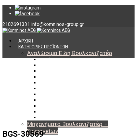
2102691331
info@komninos-group.gr
ΑΡΧΙΚΗ
ΚΑΤΗΓΟΡΙΕΣ ΠΡΟΪΟΝΤΩΝ
Αναλώσιμα Είδη Βουλκανιζατέρ
Υλικά Βουλκανισμού
Εργαλεία Βουλκανισμού
Βαλβίδες Ελαστικών
TPMS
Διαγνωστικά TPMS
Πάστες Μονταρίσματος & Χημικά Ελαστικών
Αντίβαρα Ζυγοστάθμισης
Μπουλόνια – Παξιμάδια – Checkpoint
O-ring Χωματουργικών
Αεροθάλαμοι – Σαμπρέλες
Προστασία Εργαζομένων
Μηχανήματα Βουλκανιζατέρ –
Συνεργείων
BGS-30569