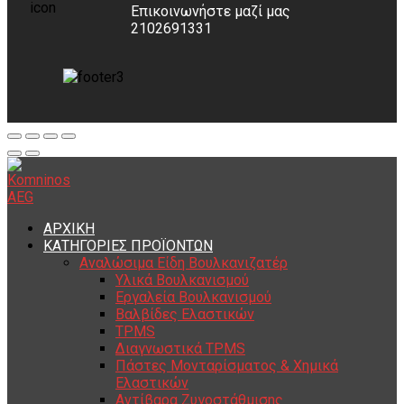
Επικοινωνήστε μαζί μας
2102691331
ΑΡΧΙΚΗ
ΚΑΤΗΓΟΡΙΕΣ ΠΡΟΪΟΝΤΩΝ
Αναλώσιμα Είδη Βουλκανιζατέρ
Υλικά Βουλκανισμού
Εργαλεία Βουλκανισμού
Βαλβίδες Ελαστικών
TPMS
Διαγνωστικά TPMS
Πάστες Μονταρίσματος & Χημικά
Ελαστικών
Αντίβαρα Ζυγοστάθμισης