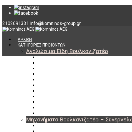
2102691331
info@komninos-group.gr
ΑΡΧΙΚΗ
ΚΑΤΗΓΟΡΙΕΣ ΠΡΟΪΟΝΤΩΝ
Αναλώσιμα Είδη Βουλκανιζατέρ
Υλικά Βουλκανισμού
Εργαλεία Βουλκανισμού
Βαλβίδες Ελαστικών
TPMS
Διαγνωστικά TPMS
Πάστες Μονταρίσματος & Χημικά Ελαστικών
Αντίβαρα Ζυγοστάθμισης
Μπουλόνια – Παξιμάδια – Checkpoint
O-ring Χωματουργικών
Αεροθάλαμοι – Σαμπρέλες
Προστασία Εργαζομένων
Μηχανήματα Βουλκανιζατέρ – Συνεργεί
Ξεμονταριστές Ελαστικών
Ζυγοσταθμίσεις Τροχών