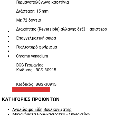
Γερμανοπολύγωνο καστάνια
Λεβιέδες – Σταυροί
Εργαλεία Χειρός
Διάσταση: 15 mm
Εργαλεία φρένων
Εργαλεία χειρός συνεργείου
Mε 72 δόντια
Διάφορα Είδη Φανοποιείου
Αναλώσιμα Είδη Συνεργείου
Διακόπτης (Reversible) αλλαγής δεξί – αριστερό
ΚΑΤΑΛΟΓΟΣ
DOWNLOADS
Επαγγελματική σειρά
VIDEO & ΝΕΑ
ΕΠΙΚΟΙΝΩΝΙΑ
Γυαλιστερό φινίρισμα
B2B
Chrome vanadium
ΕΝ
BGS Γερμανίας
Κωδικός : BGS-30915
Κωδικός: BGS-30915
Προβολή προϊόντος
ΚΑΤΗΓΟΡΙΕΣ ΠΡΟΪΟΝΤΩΝ
Αναλώσιμα Είδη Βουλκανιζατερ
Μηχανήματα Βουλκανιζατέρ - Συνεργείων