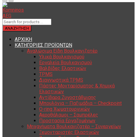
ΑΡΧΙΚΗ
ΚΑΤΗΓΟΡΙΕΣ ΠΡΟΪΟΝΤΩΝ
Αναλώσιμα Είδη Βουλκανιζατέρ
Υλικά Βουλκανισμού
Εργαλεία Βουλκανισμού
Βαλβίδες Ελαστικών
TPMS
Διαγνωστικά TPMS
Πάστες Μονταρίσματος & Χημικά
Ελαστικών
Αντίβαρα Ζυγοστάθμισης
Μπουλόνια – Παξιμάδια – Checkpoint
O-ring Χωματουργικών
Αεροθάλαμοι – Σαμπρέλες
Προστασία Εργαζομένων
Μηχανήματα Βουλκανιζατέρ – Συνεργείων
Ξεμονταριστές Ελαστικών