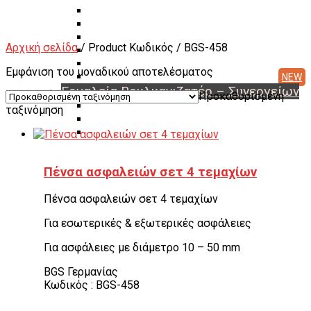
Διαγνωστικά Εγκεφάλων
Συσκευές A/C Φρέον
Μηχανήματα Αζώτου
Αρχική σελίδα
/ Product Κωδικός / BGS-458
Ζαντότορνοι
Μηχανήματα Βουλκανισμού
Εμφάνιση του μοναδικού αποτελέσματος
Μεταχειρισμένα Μηχανήματα & Εργαλεία
Εργαλεία Βουλκανιζατέρ – Συνεργείων
Προκαθορισμένη
Αερόκλειδα – Δυναμόκλειδα
ταξινόμηση
Καρυδάκια
Αερόμετρα & Είδη φουσκώματος
Είδη αέρος – Σωλήνες – Μπαλαντέζες
Μεταφορείς Ελαστικών
Πένσα ασφαλειών σετ 4 τεμαχίων
Γρύλοι
Γερανάκια – Σασμανόγρυλοι
Πένσα ασφαλειών σετ 4 τεμαχίων
Stand Moto
Εργαλεία για μοτοσικλέτα
Για εσωτερικές & εξωτερικές ασφάλειες
Πρέσσες ρουλεμάν – Συσπειρωτές αμορτισέρ –
Εξωλκείς
Για ασφάλειες με διάμετρο 10 – 50 mm
Λαδιέρες – Βαλβολινιέρες – Γρασαδόροι
Πάγκοι – Εργαλειοφόροι – Εργαλειοθήκες
BGS Γερμανίας
Εξοπλισμός Συνεργείου & Βουλκανιζατερ
Κωδικός : BGS-458
Λεβιέδες – Σταυροί
Εργαλεία Χειρός