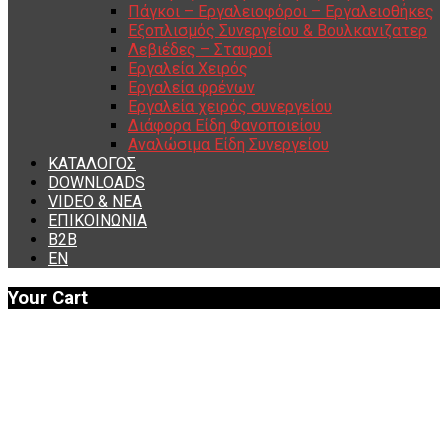
Πάγκοι – Εργαλειοφόροι – Εργαλειοθήκες
Εξοπλισμός Συνεργείου & Βουλκανιζατερ
Λεβιέδες – Σταυροί
Εργαλεία Χειρός
Εργαλεία φρένων
Εργαλεία χειρός συνεργείου
Διάφορα Είδη Φανοποιείου
Αναλώσιμα Είδη Συνεργείου
ΚΑΤΑΛΟΓΟΣ
DOWNLOADS
VIDEO & ΝΕΑ
ΕΠΙΚΟΙΝΩΝΙΑ
B2B
ΕΝ
Your Cart