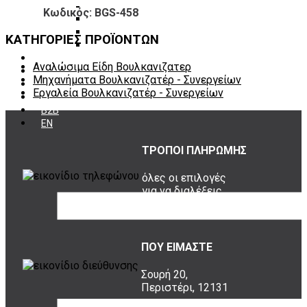
Εργαλεία φρένων
Κωδικός: BGS-458
Εργαλεία χειρός συνεργείου
Διάφορα Είδη Φανοποιείου
ΚΑΤΗΓΟΡΙΕΣ ΠΡΟΪΟΝΤΩΝ
Αναλώσιμα Είδη Συνεργείου
ΚΑΤΑΛΟΓΟΣ
Αναλώσιμα Είδη Βουλκανιζατερ
DOWNLOADS
Μηχανήματα Βουλκανιζατέρ - Συνεργείων
VIDEO & ΝΕΑ
Εργαλεία Βουλκανιζατέρ - Συνεργείων
ΕΠΙΚΟΙΝΩΝΙΑ
B2B
ΕΝ
ΤΡΟΠΟΙ ΠΛΗΡΩΜΗΣ
όλες οι επιλογές
για να διαλέξεις
ποια σου ταιριάζει
ΠΟΥ ΕΙΜΑΣΤΕ
Σουρή 20,
Περιστέρι, 12131