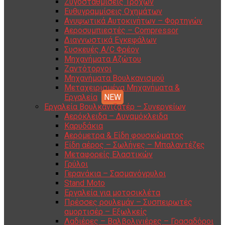
Ζυγοσταθμίσεις Τροχών
Ευθυγραμμίσεις Οχημάτων
Ανυψωτικά Αυτοκινήτων – Φορτηγών
Αεροσυμπιεστές – Compressor
Διαγνωστικά Εγκεφάλων
Συσκευές A/C Φρέον
Μηχανήματα Αζώτου
Ζαντότορνοι
Μηχανήματα Βουλκανισμού
Μεταχειρισμένα Μηχανήματα &
Εργαλεία
Εργαλεία Βουλκανιζατέρ – Συνεργείων
Αερόκλειδα – Δυναμόκλειδα
Καρυδάκια
Αερόμετρα & Είδη φουσκώματος
Είδη αέρος – Σωλήνες – Μπαλαντέζες
Μεταφορείς Ελαστικών
Γρύλοι
Γερανάκια – Σασμανόγρυλοι
Stand Moto
Εργαλεία για μοτοσικλέτα
Πρέσσες ρουλεμάν – Συσπειρωτές
αμορτισέρ – Εξωλκείς
Λαδιέρες – Βαλβολινιέρες – Γρασαδόροι