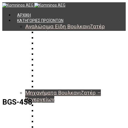
ΑΡΧΙΚΗ
ΚΑΤΗΓΟΡΙΕΣ ΠΡΟΪΟΝΤΩΝ
Αναλώσιμα Είδη Βουλκανιζατέρ
Υλικά Βουλκανισμού
Εργαλεία Βουλκανισμού
Βαλβίδες Ελαστικών
TPMS
Διαγνωστικά TPMS
Πάστες Μονταρίσματος & Χημικά Ελαστικών
Αντίβαρα Ζυγοστάθμισης
Μπουλόνια – Παξιμάδια – Checkpoint
O-ring Χωματουργικών
Αεροθάλαμοι – Σαμπρέλες
Προστασία Εργαζομένων
Μηχανήματα Βουλκανιζατέρ –
Συνεργείων
BGS-458
Ξεμονταριστές Ελαστικών
Ζυγοσταθμίσεις Τροχών
Ευθυγραμμίσεις Οχημάτων
Ανυψωτικά Αυτοκινήτων – Φορτηγών
Αεροσυμπιεστές – Compressor