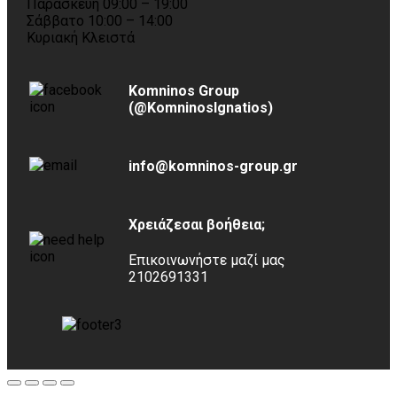
Παρασκευή 09:00 – 19:00
Σάββατο 10:00 – 14:00
Κυριακή Κλειστά
Komninos Group
(@KomninosIgnatios)
info@komninos-group.gr
Χρειάζεσαι βοήθεια;
Επικοινωνήστε μαζί μας
2102691331