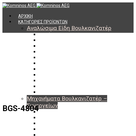
ΑΡΧΙΚΗ
ΚΑΤΗΓΟΡΙΕΣ ΠΡΟΪΟΝΤΩΝ
Αναλώσιμα Είδη Βουλκανιζατέρ
Υλικά Βουλκανισμού
Εργαλεία Βουλκανισμού
Βαλβίδες Ελαστικών
TPMS
Διαγνωστικά TPMS
Πάστες Μονταρίσματος & Χημικά Ελαστικών
Αντίβαρα Ζυγοστάθμισης
Μπουλόνια – Παξιμάδια – Checkpoint
O-ring Χωματουργικών
Αεροθάλαμοι – Σαμπρέλες
Προστασία Εργαζομένων
Μηχανήματα Βουλκανιζατέρ –
Συνεργείων
BGS-4804
Ξεμονταριστές Ελαστικών
Ζυγοσταθμίσεις Τροχών
Ευθυγραμμίσεις Οχημάτων
Ανυψωτικά Αυτοκινήτων – Φορτηγών
Αεροσυμπιεστές – Compressor