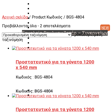
Διαγνωστικά Εγκεφάλων
Συσκευές A/C Φρέον
Μηχανήματα Αζώτου
Αρχική σελίδα
/ Product Κωδικός / BGS-4804
Ζαντότορνοι
Μηχανήματα Βουλκανισμού
Προβάλλονται όλα - 2 αποτελέσματα
Μεταχειρισμένα Μηχανήματα & Εργαλεία
Εργαλεία Βουλκανιζατέρ – Συνεργείων
Προκαθορισμένη
Αερόκλειδα – Δυναμόκλειδα
ταξινόμηση
Καρυδάκια
Αερόμετρα & Είδη φουσκώματος
Είδη αέρος – Σωλήνες – Μπαλαντέζες
Μεταφορείς Ελαστικών
Προστατευτικό για τα γόνατα 1200
Γρύλοι
x 540 mm
Γερανάκια – Σασμανόγρυλοι
Stand Moto
Εργαλεία για μοτοσικλέτα
Κωδικός : BGS-4804
Πρέσσες ρουλεμάν – Συσπειρωτές αμορτισέρ –
Εξωλκείς
Λαδιέρες – Βαλβολινιέρες – Γρασαδόροι
Κωδικός: BGS-4804
Πάγκοι – Εργαλειοφόροι – Εργαλειοθήκες
Εξοπλισμός Συνεργείου & Βουλκανιζατερ
Λεβιέδες – Σταυροί
Προστατευτικό για τα γόνατα 1200
Εργαλεία Χειρός