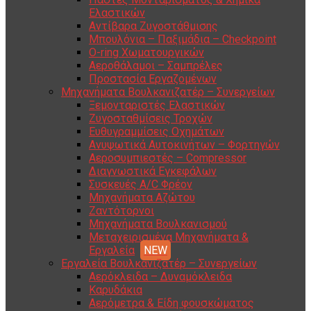
Ελαστικών
Αντίβαρα Ζυγοστάθμισης
Μπουλόνια – Παξιμάδια – Checkpoint
O-ring Χωματουργικών
Αεροθάλαμοι – Σαμπρέλες
Προστασία Εργαζομένων
Μηχανήματα Βουλκανιζατέρ – Συνεργείων
Ξεμονταριστές Ελαστικών
Ζυγοσταθμίσεις Τροχών
Ευθυγραμμίσεις Οχημάτων
Ανυψωτικά Αυτοκινήτων – Φορτηγών
Αεροσυμπιεστές – Compressor
Διαγνωστικά Εγκεφάλων
Συσκευές A/C Φρέον
Μηχανήματα Αζώτου
Ζαντότορνοι
Μηχανήματα Βουλκανισμού
Μεταχειρισμένα Μηχανήματα &
Εργαλεία
Εργαλεία Βουλκανιζατέρ – Συνεργείων
Αερόκλειδα – Δυναμόκλειδα
Καρυδάκια
Αερόμετρα & Είδη φουσκώματος