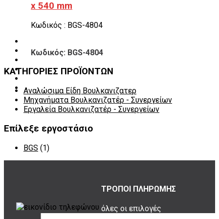
x 540 mm
Εργαλεία φρένων
Εργαλεία χειρός συνεργείου
Διάφορα Είδη Φανοποιείου
Κωδικός : BGS-4804
Αναλώσιμα Είδη Συνεργείου
ΚΑΤΑΛΟΓΟΣ
DOWNLOADS
Κωδικός: BGS-4804
VIDEO & ΝΕΑ
ΕΠΙΚΟΙΝΩΝΙΑ
ΚΑΤΗΓΟΡΙΕΣ ΠΡΟΪΟΝΤΩΝ
B2B
ΕΝ
Αναλώσιμα Είδη Βουλκανιζατερ
Μηχανήματα Βουλκανιζατέρ - Συνεργείων
Εργαλεία Βουλκανιζατέρ - Συνεργείων
Επίλεξε εργοστάσιο
BGS
(1)
ΤΡΟΠΟΙ ΠΛΗΡΩΜΗΣ
όλες οι επιλογές
για να διαλέξεις