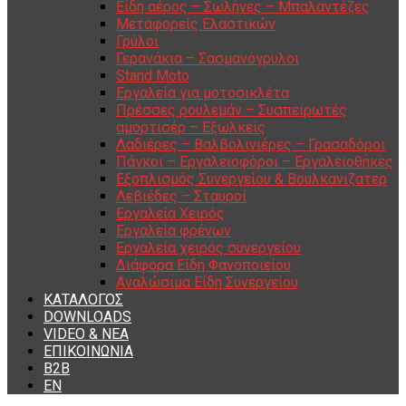
Είδη αέρος – Σωλήνες – Μπαλαντέζες
Μεταφορείς Ελαστικών
Γρύλοι
Γερανάκια – Σασμανόγρυλοι
Stand Moto
Εργαλεία για μοτοσικλέτα
Πρέσσες ρουλεμάν – Συσπειρωτές
αμορτισέρ – Εξωλκείς
Λαδιέρες – Βαλβολινιέρες – Γρασαδόροι
Πάγκοι – Εργαλειοφόροι – Εργαλειοθήκες
Εξοπλισμός Συνεργείου & Βουλκανιζατερ
Λεβιέδες – Σταυροί
Εργαλεία Χειρός
Εργαλεία φρένων
Εργαλεία χειρός συνεργείου
Διάφορα Είδη Φανοποιείου
Αναλώσιμα Είδη Συνεργείου
ΚΑΤΑΛΟΓΟΣ
DOWNLOADS
VIDEO & ΝΕΑ
ΕΠΙΚΟΙΝΩΝΙΑ
B2B
ΕΝ