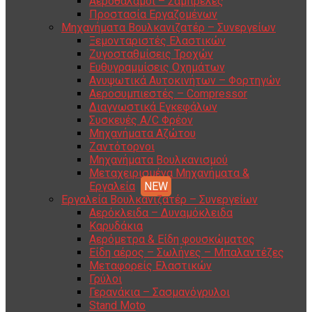
Αεροθάλαμοι – Σαμπρέλες
Προστασία Εργαζομένων
Μηχανήματα Βουλκανιζατέρ – Συνεργείων
Ξεμονταριστές Ελαστικών
Ζυγοσταθμίσεις Τροχών
Ευθυγραμμίσεις Οχημάτων
Ανυψωτικά Αυτοκινήτων – Φορτηγών
Αεροσυμπιεστές – Compressor
Διαγνωστικά Εγκεφάλων
Συσκευές A/C Φρέον
Μηχανήματα Αζώτου
Ζαντότορνοι
Μηχανήματα Βουλκανισμού
Μεταχειρισμένα Μηχανήματα &
Εργαλεία
Εργαλεία Βουλκανιζατέρ – Συνεργείων
Αερόκλειδα – Δυναμόκλειδα
Καρυδάκια
Αερόμετρα & Είδη φουσκώματος
Είδη αέρος – Σωλήνες – Μπαλαντέζες
Μεταφορείς Ελαστικών
Γρύλοι
Γερανάκια – Σασμανόγρυλοι
Stand Moto