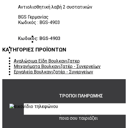
Πάγκοι – Εργαλειοφόροι – Εργαλειοθήκες
Αντιολισθητική λαβή 2 συστατικών
Εξοπλισμός Συνεργείου & Βουλκανιζατερ
Λεβιέδες – Σταυροί
BGS Γερμανίας
Εργαλεία Χειρός
Κωδικός : BGS-4903
Εργαλεία φρένων
Εργαλεία χειρός συνεργείου
Διάφορα Είδη Φανοποιείου
Κωδικός: BGS-4903
Αναλώσιμα Είδη Συνεργείου
ΚΑΤΑΛΟΓΟΣ
ΚΑΤΗΓΟΡΙΕΣ ΠΡΟΪΟΝΤΩΝ
DOWNLOADS
VIDEO & ΝΕΑ
Αναλώσιμα Είδη Βουλκανιζατερ
ΕΠΙΚΟΙΝΩΝΙΑ
Μηχανήματα Βουλκανιζατέρ - Συνεργείων
B2B
Εργαλεία Βουλκανιζατέρ - Συνεργείων
ΕΝ
ΤΡΟΠΟΙ ΠΛΗΡΩΜΗΣ
όλες οι επιλογές
για να διαλέξεις
ποια σου ταιριάζει