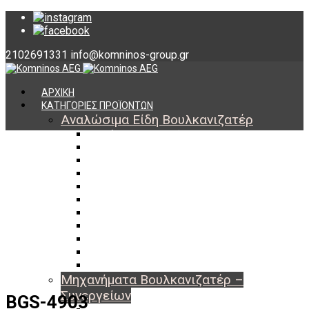
2102691331
info@komninos-group.gr
ΑΡΧΙΚΗ
ΚΑΤΗΓΟΡΙΕΣ ΠΡΟΪΟΝΤΩΝ
Αναλώσιμα Είδη Βουλκανιζατέρ
Υλικά Βουλκανισμού
Εργαλεία Βουλκανισμού
Βαλβίδες Ελαστικών
TPMS
Διαγνωστικά TPMS
Πάστες Μονταρίσματος & Χημικά Ελαστικών
Αντίβαρα Ζυγοστάθμισης
Μπουλόνια – Παξιμάδια – Checkpoint
O-ring Χωματουργικών
Αεροθάλαμοι – Σαμπρέλες
Προστασία Εργαζομένων
Μηχανήματα Βουλκανιζατέρ –
Συνεργείων
BGS-4903