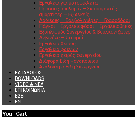
Εργαλεία για μοτοσικλέτα
Πρέσσες ρουλεμάν – Συσπειρωτές
αμορτισέρ – Εξωλκείς
Λαδιέρες – Βαλβολινιέρες – Γρασαδόροι
Πάγκοι – Εργαλειοφόροι – Εργαλειοθήκες
Εξοπλισμός Συνεργείου & Βουλκανιζατερ
Λεβιέδες – Σταυροί
Εργαλεία Χειρός
Εργαλεία φρένων
Εργαλεία χειρός συνεργείου
Διάφορα Είδη Φανοποιείου
Αναλώσιμα Είδη Συνεργείου
ΚΑΤΑΛΟΓΟΣ
DOWNLOADS
VIDEO & ΝΕΑ
ΕΠΙΚΟΙΝΩΝΙΑ
B2B
ΕΝ
Your Cart