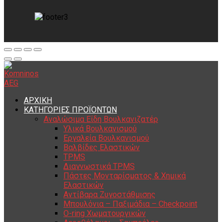
ΑΡΧΙΚΗ
ΚΑΤΗΓΟΡΙΕΣ ΠΡΟΪΟΝΤΩΝ
Αναλώσιμα Είδη Βουλκανιζατέρ
Υλικά Βουλκανισμού
Εργαλεία Βουλκανισμού
Βαλβίδες Ελαστικών
TPMS
Διαγνωστικά TPMS
Πάστες Μονταρίσματος & Χημικά
Ελαστικών
Αντίβαρα Ζυγοστάθμισης
Μπουλόνια – Παξιμάδια – Checkpoint
O-ring Χωματουργικών