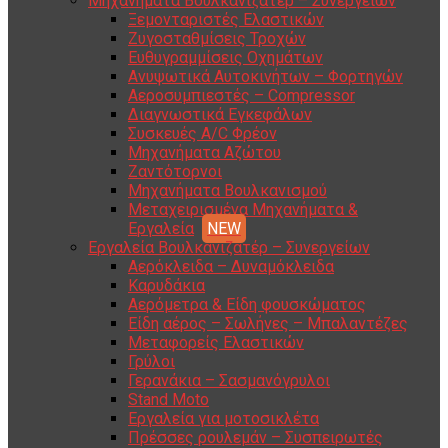
Μηχανήματα Βουλκανιζατέρ – Συνεργείων
Ξεμονταριστές Ελαστικών
Ζυγοσταθμίσεις Τροχών
Ευθυγραμμίσεις Οχημάτων
Ανυψωτικά Αυτοκινήτων – Φορτηγών
Αεροσυμπιεστές – Compressor
Διαγνωστικά Εγκεφάλων
Συσκευές A/C Φρέον
Μηχανήματα Αζώτου
Ζαντότορνοι
Μηχανήματα Βουλκανισμού
Μεταχειρισμένα Μηχανήματα &
Εργαλεία
Εργαλεία Βουλκανιζατέρ – Συνεργείων
Αερόκλειδα – Δυναμόκλειδα
Καρυδάκια
Αερόμετρα & Είδη φουσκώματος
Είδη αέρος – Σωλήνες – Μπαλαντέζες
Μεταφορείς Ελαστικών
Γρύλοι
Γερανάκια – Σασμανόγρυλοι
Stand Moto
Εργαλεία για μοτοσικλέτα
Πρέσσες ρουλεμάν – Συσπειρωτές