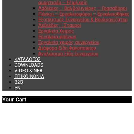
αμορτισέρ – Εξωλκείς
Λαδιέρες – Βαλβολινιέρες – Γρασαδόροι
Πάγκοι – Εργαλειοφόροι – Εργαλειοθήκες
Εξοπλισμός Συνεργείου & Βουλκανιζατερ
Λεβιέδες – Σταυροί
Εργαλεία Χειρός
Εργαλεία φρένων
Εργαλεία χειρός συνεργείου
Διάφορα Είδη Φανοποιείου
Αναλώσιμα Είδη Συνεργείου
ΚΑΤΑΛΟΓΟΣ
DOWNLOADS
VIDEO & ΝΕΑ
ΕΠΙΚΟΙΝΩΝΙΑ
B2B
ΕΝ
Your Cart