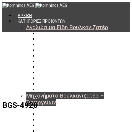
ΑΡΧΙΚΗ
ΚΑΤΗΓΟΡΙΕΣ ΠΡΟΪΟΝΤΩΝ
Αναλώσιμα Είδη Βουλκανιζατέρ
Υλικά Βουλκανισμού
Εργαλεία Βουλκανισμού
Βαλβίδες Ελαστικών
TPMS
Διαγνωστικά TPMS
Πάστες Μονταρίσματος & Χημικά Ελαστικών
Αντίβαρα Ζυγοστάθμισης
Μπουλόνια – Παξιμάδια – Checkpoint
O-ring Χωματουργικών
Αεροθάλαμοι – Σαμπρέλες
Προστασία Εργαζομένων
Μηχανήματα Βουλκανιζατέρ –
Συνεργείων
BGS-4920
Ξεμονταριστές Ελαστικών
Ζυγοσταθμίσεις Τροχών
Ευθυγραμμίσεις Οχημάτων
Ανυψωτικά Αυτοκινήτων – Φορτηγών
Αεροσυμπιεστές – Compressor