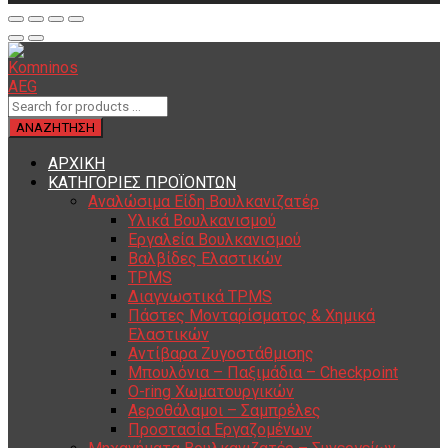
ΑΡΧΙΚΗ
ΚΑΤΗΓΟΡΙΕΣ ΠΡΟΪΟΝΤΩΝ
Αναλώσιμα Είδη Βουλκανιζατέρ
Υλικά Βουλκανισμού
Εργαλεία Βουλκανισμού
Βαλβίδες Ελαστικών
TPMS
Διαγνωστικά TPMS
Πάστες Μονταρίσματος & Χημικά
Ελαστικών
Αντίβαρα Ζυγοστάθμισης
Μπουλόνια – Παξιμάδια – Checkpoint
O-ring Χωματουργικών
Αεροθάλαμοι – Σαμπρέλες
Προστασία Εργαζομένων