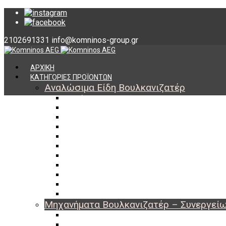
2102691331
info@komninos-group.gr
ΑΡΧΙΚΗ
ΚΑΤΗΓΟΡΙΕΣ ΠΡΟΪΟΝΤΩΝ
Αναλώσιμα Είδη Βουλκανιζατέρ
Υλικά Βουλκανισμού
Εργαλεία Βουλκανισμού
Βαλβίδες Ελαστικών
TPMS
Διαγνωστικά TPMS
Πάστες Μονταρίσματος & Χημικά Ελαστικών
Αντίβαρα Ζυγοστάθμισης
Μπουλόνια – Παξιμάδια – Checkpoint
O-ring Χωματουργικών
Αεροθάλαμοι – Σαμπρέλες
Προστασία Εργαζομένων
Μηχανήματα Βουλκανιζατέρ – Συνεργεί
Ξεμονταριστές Ελαστικών
Ζυγοσταθμίσεις Τροχών