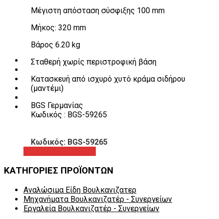
Λεβιέδες – Σταυροί
Μέγιστη απόσταση σύσφιξης 100 mm
Εργαλεία Χειρός
Εργαλεία φρένων
Μήκος: 320 mm
Εργαλεία χειρός συνεργείου
Διάφορα Είδη Φανοποιείου
Βάρος 6.20 kg
Αναλώσιμα Είδη Συνεργείου
ΚΑΤΑΛΟΓΟΣ
Σταθερή χωρίς περιστροφική βάση
DOWNLOADS
Κατασκευή από ισχυρό χυτό κράμα σιδήρου
VIDEO & ΝΕΑ
(μαντέμι)
ΕΠΙΚΟΙΝΩΝΙΑ
B2B
BGS Γερμανίας
ΕΝ
Κωδικός : BGS-59265
Κωδικός: BGS-59265
Προβολή προϊόντος
ΚΑΤΗΓΟΡΙΕΣ ΠΡΟΪΟΝΤΩΝ
Αναλώσιμα Είδη Βουλκανιζατερ
Μηχανήματα Βουλκανιζατέρ - Συνεργείων
Εργαλεία Βουλκανιζατέρ - Συνεργείων