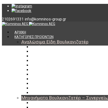
2102691331
info@komninos-group.gr
ΑΡΧΙΚΗ
ΚΑΤΗΓΟΡΙΕΣ ΠΡΟΪΟΝΤΩΝ
Αναλώσιμα Είδη Βουλκανιζατέρ
Υλικά Βουλκανισμού
Εργαλεία Βουλκανισμού
Βαλβίδες Ελαστικών
TPMS
Διαγνωστικά TPMS
Πάστες Μονταρίσματος & Χημικά Ελαστικών
Αντίβαρα Ζυγοστάθμισης
Μπουλόνια – Παξιμάδια – Checkpoint
O-ring Χωματουργικών
Αεροθάλαμοι – Σαμπρέλες
Προστασία Εργαζομένων
Μηχανήματα Βουλκανιζατέρ – Συνεργεί
Ξεμονταριστές Ελαστικών
Ζυγοσταθμίσεις Τροχών