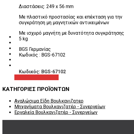
Λεβιέδες – Σταυροί
Διαστάσεις: 249 x 56 mm
Εργαλεία Χειρός
Εργαλεία φρένων
Με πλαστικό προστασίας και επέκταση για την
Εργαλεία χειρός συνεργείου
συγκράτηση μη μαγνητικών αντικειμένων
Διάφορα Είδη Φανοποιείου
Αναλώσιμα Είδη Συνεργείου
Με ισχυρό μαγνήτη με δυνατότητα συγκράτησης
ΚΑΤΑΛΟΓΟΣ
5 kg
DOWNLOADS
VIDEO & ΝΕΑ
BGS Γερμανίας
ΕΠΙΚΟΙΝΩΝΙΑ
Κωδικός : BGS-67102
B2B
ΕΝ
Κωδικός: BGS-67102
Προβολή προϊόντος
ΚΑΤΗΓΟΡΙΕΣ ΠΡΟΪΟΝΤΩΝ
Αναλώσιμα Είδη Βουλκανιζατερ
Μηχανήματα Βουλκανιζατέρ - Συνεργείων
Εργαλεία Βουλκανιζατέρ - Συνεργείων