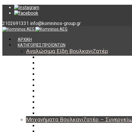
2102691331
info@komninos-group.gr
ΑΡΧΙΚΗ
ΚΑΤΗΓΟΡΙΕΣ ΠΡΟΪΟΝΤΩΝ
Αναλώσιμα Είδη Βουλκανιζατέρ
Υλικά Βουλκανισμού
Εργαλεία Βουλκανισμού
Βαλβίδες Ελαστικών
TPMS
Διαγνωστικά TPMS
Πάστες Μονταρίσματος & Χημικά Ελαστικών
Αντίβαρα Ζυγοστάθμισης
Μπουλόνια – Παξιμάδια – Checkpoint
O-ring Χωματουργικών
Αεροθάλαμοι – Σαμπρέλες
Προστασία Εργαζομένων
Μηχανήματα Βουλκανιζατέρ – Συνεργεί
Ξεμονταριστές Ελαστικών
Ζυγοσταθμίσεις Τροχών