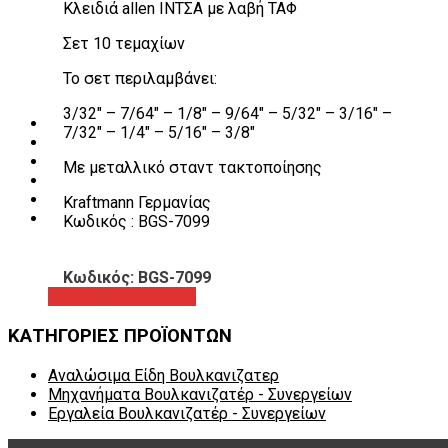
Κλειδιά allen ΙΝΤΣΑ με λαβή ΤΑΦ
Λεβιέδες – Σταυροί
Εργαλεία Χειρός
Σετ 10 τεμαχίων
Εργαλεία φρένων
Εργαλεία χειρός συνεργείου
Το σετ περιλαμβάνει:
Διάφορα Είδη Φανοποιείου
Αναλώσιμα Είδη Συνεργείου
3/32″ – 7/64″ – 1/8″ – 9/64″ – 5/32″ – 3/16″ –
ΚΑΤΑΛΟΓΟΣ
7/32″ – 1/4″ – 5/16″ – 3/8″
DOWNLOADS
VIDEO & ΝΕΑ
Με μεταλλικό σταντ τακτοποίησης
ΕΠΙΚΟΙΝΩΝΙΑ
B2B
Kraftmann Γερμανίας
ΕΝ
Κωδικός : BGS-7099
Κωδικός: BGS-7099
Προβολή προϊόντος
ΚΑΤΗΓΟΡΙΕΣ ΠΡΟΪΟΝΤΩΝ
Αναλώσιμα Είδη Βουλκανιζατερ
Μηχανήματα Βουλκανιζατέρ - Συνεργείων
Εργαλεία Βουλκανιζατέρ - Συνεργείων