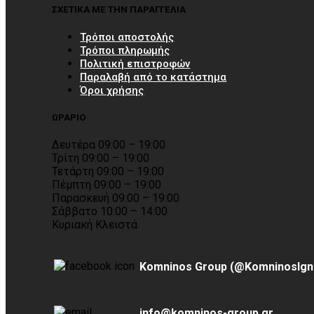
ΣΧΕΤΙΚΑ ΜΕ ΤΗΝ ΠΑΡΑΓΓΕΛΙΑ
Τρόποι αποστολής
Τρόποι πληρωμής
Πολιτική επιστροφών
Παραλαβή από το κατάστημα
Όροι χρήσης
ΩΡΑΡΙΟ
Δευτέρα 09:00 – 19:00
Τρίτη 09:00 – 19:00
Τετάρτη 09:00 – 19:00
Πέμπτη 09:00 – 19:00
Παρασκευή 09:00 – 19:00
Σάββατο 10:00 – 14:00
Κυριακή Κλειστά
Komninos Group (@KomninosIgn
info@komninos-group.gr