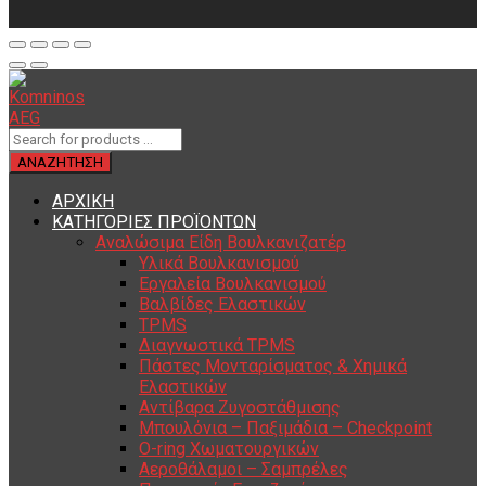
ΑΡΧΙΚΗ
ΚΑΤΗΓΟΡΙΕΣ ΠΡΟΪΟΝΤΩΝ
Αναλώσιμα Είδη Βουλκανιζατέρ
Υλικά Βουλκανισμού
Εργαλεία Βουλκανισμού
Βαλβίδες Ελαστικών
TPMS
Διαγνωστικά TPMS
Πάστες Μονταρίσματος & Χημικά
Ελαστικών
Αντίβαρα Ζυγοστάθμισης
Μπουλόνια – Παξιμάδια – Checkpoint
O-ring Χωματουργικών
Αεροθάλαμοι – Σαμπρέλες