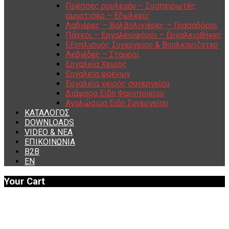
Πρέσσες ρουλεμάν – Συσπειρωτές
αμορτισέρ – Εξωλκείς
Λαδιέρες – Βαλβολινιέρες – Γρασαδόροι
Πάγκοι – Εργαλειοφόροι – Εργαλειοθήκες
Εξοπλισμός Συνεργείου & Βουλκανιζατερ
Λεβιέδες – Σταυροί
Εργαλεία Χειρός
Εργαλεία φρένων
Εργαλεία χειρός συνεργείου
Διάφορα Είδη Φανοποιείου
Αναλώσιμα Είδη Συνεργείου
ΚΑΤΑΛΟΓΟΣ
DOWNLOADS
VIDEO & ΝΕΑ
ΕΠΙΚΟΙΝΩΝΙΑ
B2B
ΕΝ
Your Cart