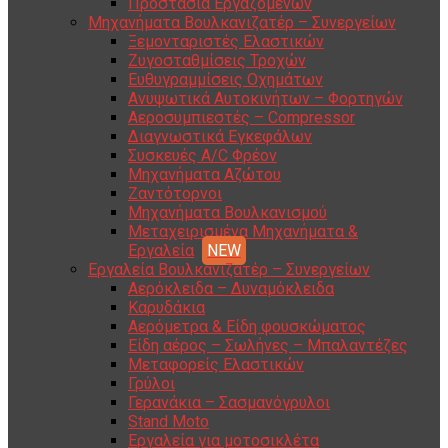
Προστασία Εργαζομένων
Μηχανήματα Βουλκανιζατέρ – Συνεργείων
Ξεμονταριστές Ελαστικών
Ζυγοσταθμίσεις Τροχών
Ευθυγραμμίσεις Οχημάτων
Ανυψωτικά Αυτοκινήτων – Φορτηγών
Αεροσυμπιεστές – Compressor
Διαγνωστικά Εγκεφάλων
Συσκευές A/C Φρέον
Μηχανήματα Αζώτου
Ζαντότορνοι
Μηχανήματα Βουλκανισμού
Μεταχειρισμένα Μηχανήματα &
Εργαλεία
Εργαλεία Βουλκανιζατέρ – Συνεργείων
Αερόκλειδα – Δυναμόκλειδα
Καρυδάκια
Αερόμετρα & Είδη φουσκώματος
Είδη αέρος – Σωλήνες – Μπαλαντέζες
Μεταφορείς Ελαστικών
Γρύλοι
Γερανάκια – Σασμανόγρυλοι
Stand Moto
Εργαλεία για μοτοσικλέτα