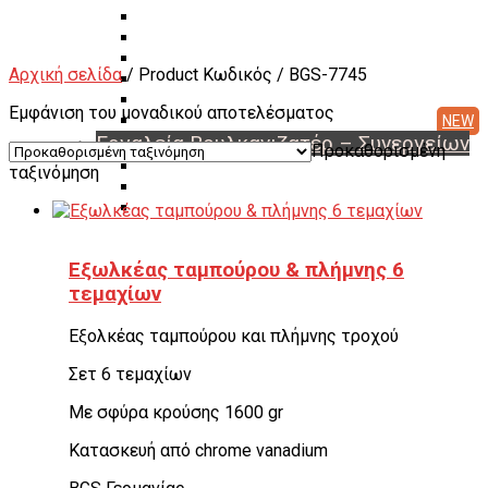
Διαγνωστικά Εγκεφάλων
Συσκευές A/C Φρέον
Μηχανήματα Αζώτου
Αρχική σελίδα
/ Product Κωδικός / BGS-7745
Ζαντότορνοι
Μηχανήματα Βουλκανισμού
Εμφάνιση του μοναδικού αποτελέσματος
Μεταχειρισμένα Μηχανήματα & Εργαλεία
Εργαλεία Βουλκανιζατέρ – Συνεργείων
Προκαθορισμένη
Αερόκλειδα – Δυναμόκλειδα
ταξινόμηση
Καρυδάκια
Αερόμετρα & Είδη φουσκώματος
Είδη αέρος – Σωλήνες – Μπαλαντέζες
Μεταφορείς Ελαστικών
Εξωλκέας ταμπούρου & πλήμνης 6
Γρύλοι
τεμαχίων
Γερανάκια – Σασμανόγρυλοι
Stand Moto
Εργαλεία για μοτοσικλέτα
Εξολκέας ταμπούρου και πλήμνης τροχού
Πρέσσες ρουλεμάν – Συσπειρωτές αμορτισέρ –
Σετ 6 τεμαχίων
Εξωλκείς
Λαδιέρες – Βαλβολινιέρες – Γρασαδόροι
Με σφύρα κρούσης 1600 gr
Πάγκοι – Εργαλειοφόροι – Εργαλειοθήκες
Εξοπλισμός Συνεργείου & Βουλκανιζατερ
Κατασκευή από chrome vanadium
Λεβιέδες – Σταυροί
Εργαλεία Χειρός