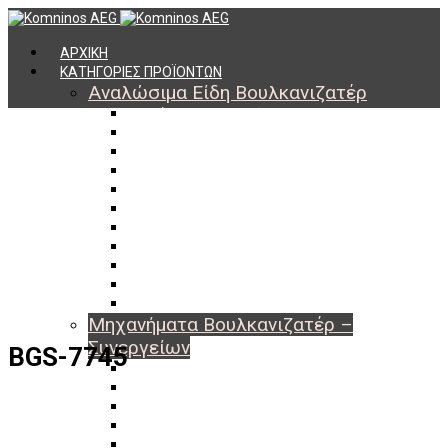
ΑΡΧΙΚΗ
ΚΑΤΗΓΟΡΙΕΣ ΠΡΟΪΟΝΤΩΝ
Αναλώσιμα Είδη Βουλκανιζατέρ
Υλικά Βουλκανισμού
Εργαλεία Βουλκανισμού
Βαλβίδες Ελαστικών
TPMS
Διαγνωστικά TPMS
Πάστες Μονταρίσματος & Χημικά Ελαστικών
Αντίβαρα Ζυγοστάθμισης
Μπουλόνια – Παξιμάδια – Checkpoint
O-ring Χωματουργικών
Αεροθάλαμοι – Σαμπρέλες
Προστασία Εργαζομένων
Μηχανήματα Βουλκανιζατέρ –
Συνεργείων
BGS-7745
Ξεμονταριστές Ελαστικών
Ζυγοσταθμίσεις Τροχών
Ευθυγραμμίσεις Οχημάτων
Ανυψωτικά Αυτοκινήτων – Φορτηγών
Αεροσυμπιεστές – Compressor