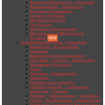
Ανυψωτικά Αυτοκινήτων – Φορτηγών
Αεροσυμπιεστές – Compressor
Διαγνωστικά Εγκεφάλων
Συσκευές A/C Φρέον
Μηχανήματα Αζώτου
Ζαντότορνοι
Μηχανήματα Βουλκανισμού
Μεταχειρισμένα Μηχανήματα &
Εργαλεία
Εργαλεία Βουλκανιζατέρ – Συνεργείων
Αερόκλειδα – Δυναμόκλειδα
Καρυδάκια
Αερόμετρα & Είδη φουσκώματος
Είδη αέρος – Σωλήνες – Μπαλαντέζες
Μεταφορείς Ελαστικών
Γρύλοι
Γερανάκια – Σασμανόγρυλοι
Stand Moto
Εργαλεία για μοτοσικλέτα
Πρέσσες ρουλεμάν – Συσπειρωτές
αμορτισέρ – Εξωλκείς
Λαδιέρες – Βαλβολινιέρες – Γρασαδόροι
Πάγκοι – Εργαλειοφόροι – Εργαλειοθήκες
Εξοπλισμός Συνεργείου & Βουλκανιζατερ