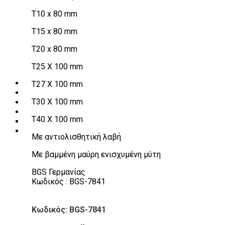
Πάγκοι – Εργαλειοφόροι – Εργαλειοθήκες
T10 x 80 mm
Εξοπλισμός Συνεργείου & Βουλκανιζατερ
Λεβιέδες – Σταυροί
T15 x 80 mm
Εργαλεία Χειρός
Εργαλεία φρένων
T20 x 80 mm
Εργαλεία χειρός συνεργείου
Διάφορα Είδη Φανοποιείου
T25 Χ 100 mm
Αναλώσιμα Είδη Συνεργείου
ΚΑΤΑΛΟΓΟΣ
T27 X 100 mm
DOWNLOADS
T30 Χ 100 mm
VIDEO & ΝΕΑ
ΕΠΙΚΟΙΝΩΝΙΑ
T40 X 100 mm
B2B
ΕΝ
Με αντιολισθητική λαβή
Με βαμμένη μαύρη ενισχυμένη μύτη
BGS Γερμανίας
Κωδικός : BGS-7841
Κωδικός: BGS-7841