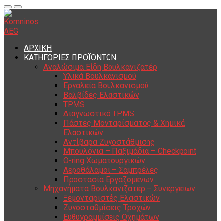
ΑΡΧΙΚΗ
ΚΑΤΗΓΟΡΙΕΣ ΠΡΟΪΟΝΤΩΝ
Αναλώσιμα Είδη Βουλκανιζατέρ
Υλικά Βουλκανισμού
Εργαλεία Βουλκανισμού
Βαλβίδες Ελαστικών
TPMS
Διαγνωστικά TPMS
Πάστες Μονταρίσματος & Χημικά
Ελαστικών
Αντίβαρα Ζυγοστάθμισης
Μπουλόνια – Παξιμάδια – Checkpoint
O-ring Χωματουργικών
Αεροθάλαμοι – Σαμπρέλες
Προστασία Εργαζομένων
Μηχανήματα Βουλκανιζατέρ – Συνεργείων
Ξεμονταριστές Ελαστικών
Ζυγοσταθμίσεις Τροχών
Ευθυγραμμίσεις Οχημάτων