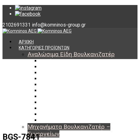
2102691331
info@komninos-group.gr
ΑΡΧΙΚΗ
ΚΑΤΗΓΟΡΙΕΣ ΠΡΟΪΟΝΤΩΝ
Αναλώσιμα Είδη Βουλκανιζατέρ
Υλικά Βουλκανισμού
Εργαλεία Βουλκανισμού
Βαλβίδες Ελαστικών
TPMS
Διαγνωστικά TPMS
Πάστες Μονταρίσματος & Χημικά Ελαστικών
Αντίβαρα Ζυγοστάθμισης
Μπουλόνια – Παξιμάδια – Checkpoint
O-ring Χωματουργικών
Αεροθάλαμοι – Σαμπρέλες
Προστασία Εργαζομένων
Μηχανήματα Βουλκανιζατέρ –
Συνεργείων
BGS-7841