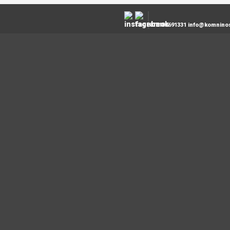
2102691331
info@komnino