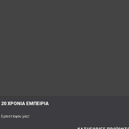
ΤΡΟΠΟΙ ΠΛΗΡΩΜΗΣ
όλες οι επιλογές
για να διαλέξεις
ποια σου ταιριάζει
ΠΟΥ ΕΙΜΑΣΤΕ
Σουρή 20,
Περιστέρι, 12131
20 ΧΡΟΝΙΑ ΕΜΠΕΙΡΙΑ
Εμπιστέψου μας!