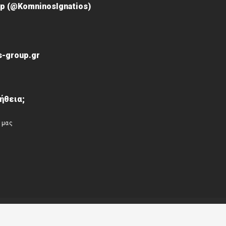
p (@KomninosIgnatios)
-group.gr
ήθεια;
 μας