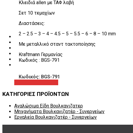
Κλειδιά allen με ΤΑΦ λαβή
Λεβιέδες – Σταυροί
Εργαλεία Χειρός
Σετ 10 τεμαχίων
Εργαλεία φρένων
Εργαλεία χειρός συνεργείου
Διαστάσεις:
Διάφορα Είδη Φανοποιείου
Αναλώσιμα Είδη Συνεργείου
2 – 2.5 – 3 – 4 – 4.5 – 5 – 5.5 – 6 – 8 – 10 mm
ΚΑΤΑΛΟΓΟΣ
DOWNLOADS
Με μεταλλικό σταντ τακτοποίησης
VIDEO & ΝΕΑ
ΕΠΙΚΟΙΝΩΝΙΑ
Kraftmann Γερμανίας
B2B
Κωδικός : BGS-791
ΕΝ
Κωδικός: BGS-791
Προβολή προϊόντος
ΚΑΤΗΓΟΡΙΕΣ ΠΡΟΪΟΝΤΩΝ
Αναλώσιμα Είδη Βουλκανιζατερ
Μηχανήματα Βουλκανιζατέρ - Συνεργείων
Εργαλεία Βουλκανιζατέρ - Συνεργείων