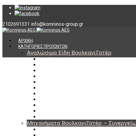
2102691331
info@komninos-group.gr
ΑΡΧΙΚΗ
ΚΑΤΗΓΟΡΙΕΣ ΠΡΟΪΟΝΤΩΝ
Αναλώσιμα Είδη Βουλκανιζατέρ
Υλικά Βουλκανισμού
Εργαλεία Βουλκανισμού
Βαλβίδες Ελαστικών
TPMS
Διαγνωστικά TPMS
Πάστες Μονταρίσματος & Χημικά Ελαστικών
Αντίβαρα Ζυγοστάθμισης
Μπουλόνια – Παξιμάδια – Checkpoint
O-ring Χωματουργικών
Αεροθάλαμοι – Σαμπρέλες
Προστασία Εργαζομένων
Μηχανήματα Βουλκανιζατέρ – Συνεργεί
Ξεμονταριστές Ελαστικών
Ζυγοσταθμίσεις Τροχών