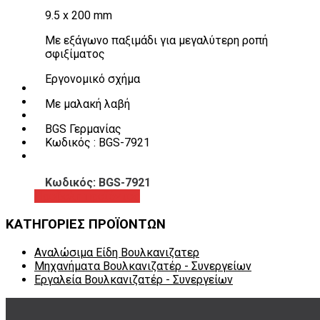
Λεβιέδες – Σταυροί
9.5 x 200 mm
Εργαλεία Χειρός
Εργαλεία φρένων
Με εξάγωνο παξιμάδι για μεγαλύτερη ροπή
Εργαλεία χειρός συνεργείου
σφιξίματος
Διάφορα Είδη Φανοποιείου
Αναλώσιμα Είδη Συνεργείου
Εργονομικό σχήμα
ΚΑΤΑΛΟΓΟΣ
DOWNLOADS
Με μαλακή λαβή
VIDEO & ΝΕΑ
BGS Γερμανίας
ΕΠΙΚΟΙΝΩΝΙΑ
Κωδικός : BGS-7921
B2B
ΕΝ
Κωδικός: BGS-7921
Προβολή προϊόντος
ΚΑΤΗΓΟΡΙΕΣ ΠΡΟΪΟΝΤΩΝ
Αναλώσιμα Είδη Βουλκανιζατερ
Μηχανήματα Βουλκανιζατέρ - Συνεργείων
Εργαλεία Βουλκανιζατέρ - Συνεργείων