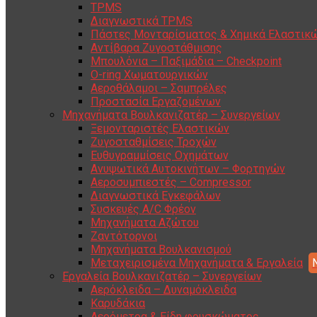
TPMS
Διαγνωστικά TPMS
Πάστες Μονταρίσματος & Χημικά Ελαστικ
Αντίβαρα Ζυγοστάθμισης
Μπουλόνια – Παξιμάδια – Checkpoint
O-ring Χωματουργικών
Αεροθάλαμοι – Σαμπρέλες
Προστασία Εργαζομένων
Μηχανήματα Βουλκανιζατέρ – Συνεργείων
Ξεμονταριστές Ελαστικών
Ζυγοσταθμίσεις Τροχών
Ευθυγραμμίσεις Οχημάτων
Ανυψωτικά Αυτοκινήτων – Φορτηγών
Αεροσυμπιεστές – Compressor
Διαγνωστικά Εγκεφάλων
Συσκευές A/C Φρέον
Μηχανήματα Αζώτου
Ζαντότορνοι
Μηχανήματα Βουλκανισμού
Μεταχειρισμένα Μηχανήματα & Εργαλεία
Εργαλεία Βουλκανιζατέρ – Συνεργείων
Αερόκλειδα – Δυναμόκλειδα
Καρυδάκια
Αερόμετρα & Είδη φουσκώματος