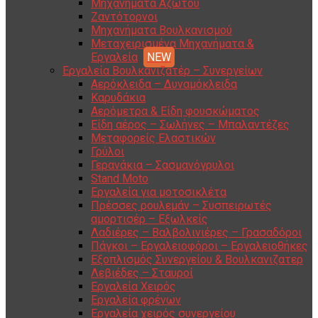
Μηχανήματα Αζώτου
Ζαντότορνοι
Μηχανήματα Βουλκανισμού
Μεταχειρισμένα Μηχανήματα &
Εργαλεία
Εργαλεία Βουλκανιζατέρ – Συνεργείων
Αερόκλειδα – Δυναμόκλειδα
Καρυδάκια
Αερόμετρα & Είδη φουσκώματος
Είδη αέρος – Σωλήνες – Μπαλαντέζες
Μεταφορείς Ελαστικών
Γρύλοι
Γερανάκια – Σασμανόγρυλοι
Stand Moto
Εργαλεία για μοτοσικλέτα
Πρέσσες ρουλεμάν – Συσπειρωτές
αμορτισέρ – Εξωλκείς
Λαδιέρες – Βαλβολινιέρες – Γρασαδόροι
Πάγκοι – Εργαλειοφόροι – Εργαλειοθήκες
Εξοπλισμός Συνεργείου & Βουλκανιζατερ
Λεβιέδες – Σταυροί
Εργαλεία Χειρός
Εργαλεία φρένων
Εργαλεία χειρός συνεργείου