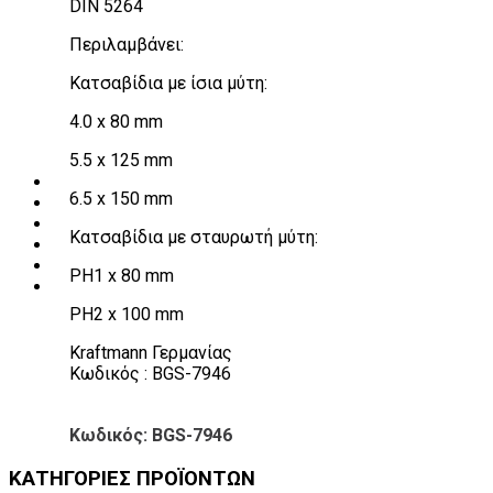
DIN 5264
Πάγκοι – Εργαλειοφόροι – Εργαλειοθήκες
Εξοπλισμός Συνεργείου & Βουλκανιζατερ
Περιλαμβάνει:
Λεβιέδες – Σταυροί
Εργαλεία Χειρός
Κατσαβίδια με ίσια μύτη:
Εργαλεία φρένων
Εργαλεία χειρός συνεργείου
4.0 x 80 mm
Διάφορα Είδη Φανοποιείου
5.5 x 125 mm
Αναλώσιμα Είδη Συνεργείου
ΚΑΤΑΛΟΓΟΣ
6.5 x 150 mm
DOWNLOADS
VIDEO & ΝΕΑ
Κατσαβίδια με σταυρωτή μύτη:
ΕΠΙΚΟΙΝΩΝΙΑ
B2B
PH1 x 80 mm
ΕΝ
PH2 x 100 mm
Kraftmann Γερμανίας
Κωδικός : BGS-7946
Κωδικός: BGS-7946
ΚΑΤΗΓΟΡΙΕΣ ΠΡΟΪΟΝΤΩΝ