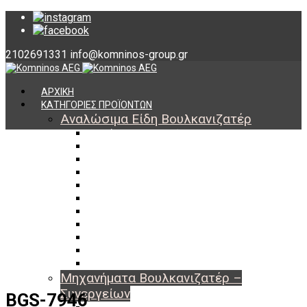
2102691331
info@komninos-group.gr
ΑΡΧΙΚΗ
ΚΑΤΗΓΟΡΙΕΣ ΠΡΟΪΟΝΤΩΝ
Αναλώσιμα Είδη Βουλκανιζατέρ
Υλικά Βουλκανισμού
Εργαλεία Βουλκανισμού
Βαλβίδες Ελαστικών
TPMS
Διαγνωστικά TPMS
Πάστες Μονταρίσματος & Χημικά Ελαστικών
Αντίβαρα Ζυγοστάθμισης
Μπουλόνια – Παξιμάδια – Checkpoint
O-ring Χωματουργικών
Αεροθάλαμοι – Σαμπρέλες
Προστασία Εργαζομένων
Μηχανήματα Βουλκανιζατέρ –
Συνεργείων
BGS-7946