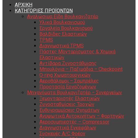
ΑΡΧΙΚΗ
ΚΑΤΗΓΟΡΙΕΣ ΠΡΟΪΟΝΤΩΝ
Αναλώσιμα Είδη Βουλκανιζατέρ
Υλικά Βουλκανισμού
Εργαλεία Βουλκανισμού
Βαλβίδες Ελαστικών
TPMS
Διαγνωστικά TPMS
Πάστες Μονταρίσματος & Χημικά
Ελαστικών
Αντίβαρα Ζυγοστάθμισης
Μπουλόνια – Παξιμάδια – Checkpoint
O-ring Χωματουργικών
Αεροθάλαμοι – Σαμπρέλες
Προστασία Εργαζομένων
Μηχανήματα Βουλκανιζατέρ – Συνεργείων
Ξεμονταριστές Ελαστικών
Ζυγοσταθμίσεις Τροχών
Ευθυγραμμίσεις Οχημάτων
Ανυψωτικά Αυτοκινήτων – Φορτηγών
Αεροσυμπιεστές – Compressor
Διαγνωστικά Εγκεφάλων
Συσκευές A/C Φρέον