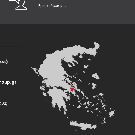
Εμπιστέψου μας!
os)
roup.gr
ια;
ς